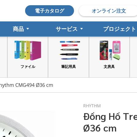
電子カタログ
オンライン注文
商品
サービス
プロジェクト
ファイル
筆記用具
文房具
Rhythm CMG494 Ø36 cm
RHYTHM
Đồng Hồ Tr
Ø36 cm