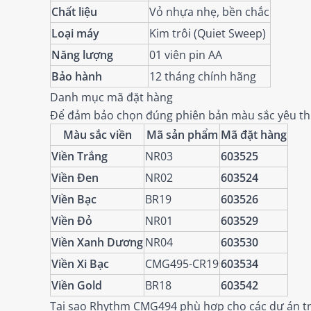
Chất liệu
Vỏ nhựa nhẹ, bền chắc
Loại máy
Kim trôi (Quiet Sweep)
Năng lượng
01 viên pin AA
Bảo hành
12 tháng chính hãng
Danh mục mã đặt hàng
Để đảm bảo chọn đúng phiên bản màu sắc yêu thí
Màu sắc viền
Mã sản phẩm
Mã đặt hàng
Viền Trắng
NR03
603525
Viền Đen
NR02
603524
Viền Bạc
BR19
603526
Viền Đỏ
NR01
603529
Viền Xanh Dương
NR04
603530
Viền Xi Bạc
CMG495-CR19
603534
Viền Gold
BR18
603542
Tại sao Rhythm CMG494 phù hợp cho các dự án tr