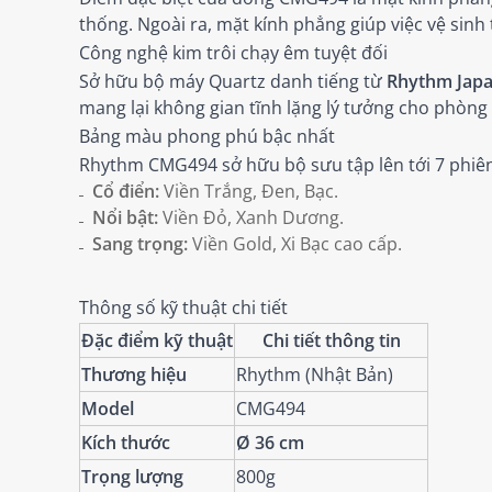
thống. Ngoài ra, mặt kính phẳng giúp việc vệ sinh
Công nghệ kim trôi chạy êm tuyệt đối
Sở hữu bộ máy Quartz danh tiếng từ
Rhythm Jap
mang lại không gian tĩnh lặng lý tưởng cho phòng
Bảng màu phong phú bậc nhất
Rhythm CMG494 sở hữu bộ sưu tập lên tới 7 phiên
Cổ điển:
Viền Trắng, Đen, Bạc.
Nổi bật:
Viền Đỏ, Xanh Dương.
Sang trọng:
Viền Gold, Xi Bạc cao cấp.
Thông số kỹ thuật chi tiết
Đặc điểm kỹ thuật
Chi tiết thông tin
Thương hiệu
Rhythm (Nhật Bản)
Model
CMG494
Kích thước
Ø 36 cm
Trọng lượng
800g