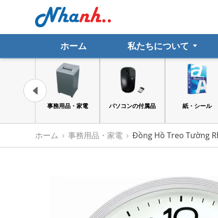
ホーム
私たちについて
ト文具・事務
事務用品・家電
パソコンの付属品
紙・シール
用品
ホーム
事務用品・家電
Đồng Hồ Treo Tường 