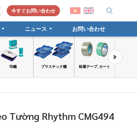
今すぐお問い合わせ
ニュース
お問い合わせ
印鑑
プラスチック棚
粘着テープ, カート
工具と安
eo Tường Rhythm CMG494