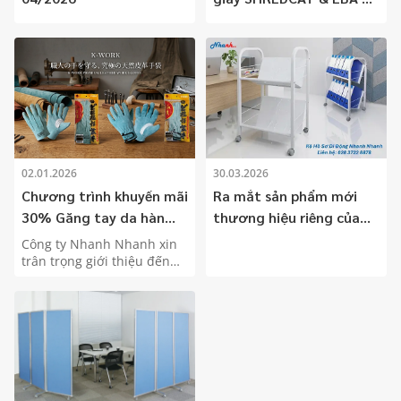
Chỉ còn 01 chiếc duy
nhất!
02.01.2026
30.03.2026
Chương trình khuyến mãi
Ra mắt sản phẩm mới
30% Găng tay da hàn
thương hiệu riêng của
KAWATE (K-WORK –
Nhanh Nhanh - Kệ hồ sơ
Công ty Nhanh Nhanh xin
Nhật Bản)
di động bằng thép
trân trọng giới thiệu đến
Quý Khách sản phẩm Găng
Nhanh Nhanh
tay da hàn KAWATE cùng
FL01NN(Nhanh Nhanh
chương trình khuyến mãi
File Wagon) - Giảm giá
giảm giá 30% trong thời
15%
gian có hạn.