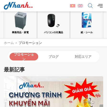
品
事務用品・家電
パソコンの付属品
紙・シール
ホーム
プロモーション
プロモーショ
ブログ
対応エリア
ン
最新記事