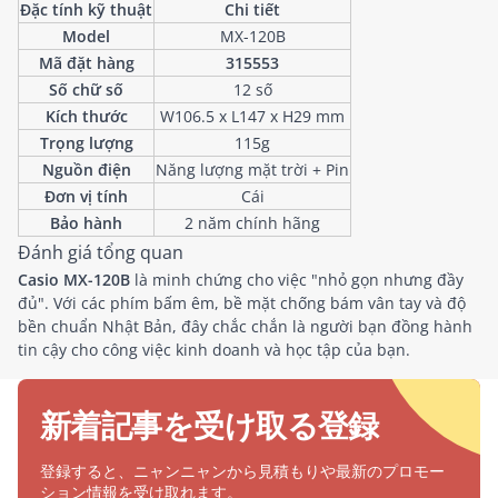
Đặc tính kỹ thuật
Chi tiết
Model
MX-120B
Mã đặt hàng
315553
Số chữ số
12 số
Kích thước
W106.5 x L147 x H29 mm
Trọng lượng
115g
Nguồn điện
Năng lượng mặt trời + Pin
Đơn vị tính
Cái
Bảo hành
2 năm chính hãng
Đánh giá tổng quan
Casio MX-120B
là minh chứng cho việc "nhỏ gọn nhưng đầy
đủ". Với các phím bấm êm, bề mặt chống bám vân tay và độ
bền chuẩn Nhật Bản, đây chắc chắn là người bạn đồng hành
tin cậy cho công việc kinh doanh và học tập của bạn.
新着記事を受け取る登録
登録すると、ニャンニャンから見積もりや最新のプロモー
ション情報を受け取れます。