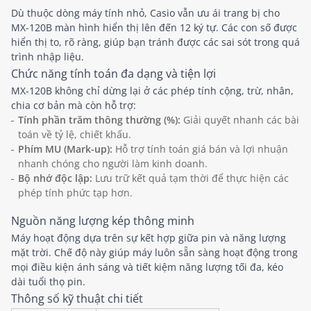
Dù thuộc dòng máy tính nhỏ, Casio vẫn ưu ái trang bị cho
MX-120B màn hình hiển thị lên đến 12 ký tự. Các con số được
hiển thị to, rõ ràng, giúp bạn tránh được các sai sót trong quá
trình nhập liệu.
Chức năng tính toán đa dạng và tiện lợi
MX-120B không chỉ dừng lại ở các phép tính cộng, trừ, nhân,
chia cơ bản mà còn hỗ trợ:
Tính phần trăm thông thường (%):
Giải quyết nhanh các bài
toán về tỷ lệ, chiết khấu.
Phím MU (Mark-up):
Hỗ trợ tính toán giá bán và lợi nhuận
nhanh chóng cho người làm kinh doanh.
Bộ nhớ độc lập:
Lưu trữ kết quả tạm thời để thực hiện các
phép tính phức tạp hơn.
Nguồn năng lượng kép thông minh
Máy hoạt động dựa trên sự kết hợp giữa pin và năng lượng
mặt trời. Chế độ này giúp máy luôn sẵn sàng hoạt động trong
mọi điều kiện ánh sáng và tiết kiệm năng lượng tối đa, kéo
dài tuổi thọ pin.
Thông số kỹ thuật chi tiết