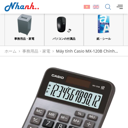
品
事務用品・家電
パソコンの付属品
紙・シール
ホーム
事務用品・家電
Máy tính Casio MX-120B Chính
Hãng