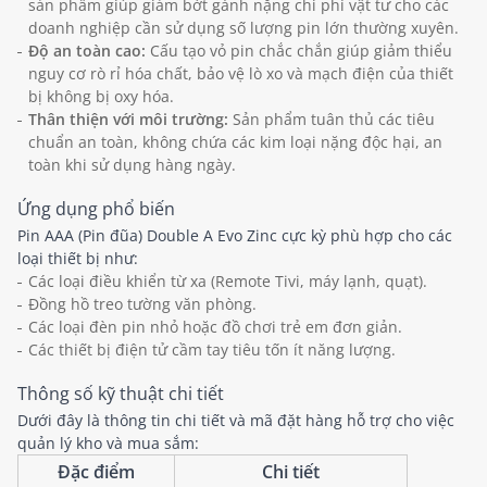
sản phẩm giúp giảm bớt gánh nặng chi phí vật tư cho các
doanh nghiệp cần sử dụng số lượng pin lớn thường xuyên.
Độ an toàn cao:
Cấu tạo vỏ pin chắc chắn giúp giảm thiểu
nguy cơ rò rỉ hóa chất, bảo vệ lò xo và mạch điện của thiết
bị không bị oxy hóa.
Thân thiện với môi trường:
Sản phẩm tuân thủ các tiêu
chuẩn an toàn, không chứa các kim loại nặng độc hại, an
toàn khi sử dụng hàng ngày.
Ứng dụng phổ biến
Pin AAA (Pin đũa) Double A Evo Zinc cực kỳ phù hợp cho các
loại thiết bị như:
Các loại điều khiển từ xa (Remote Tivi, máy lạnh, quạt).
Đồng hồ treo tường văn phòng.
Các loại đèn pin nhỏ hoặc đồ chơi trẻ em đơn giản.
Các thiết bị điện tử cầm tay tiêu tốn ít năng lượng.
Thông số kỹ thuật chi tiết
Dưới đây là thông tin chi tiết và mã đặt hàng hỗ trợ cho việc
quản lý kho và mua sắm:
Đặc điểm
Chi tiết