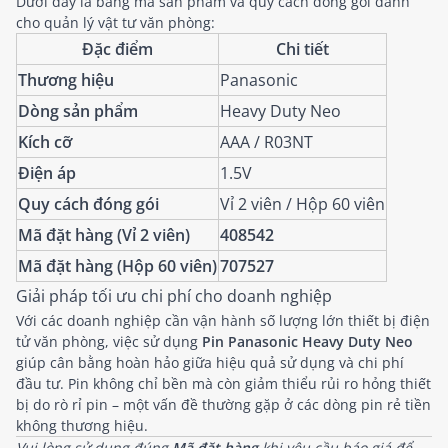
Dưới đây là bảng mã sản phẩm và quy cách đóng gói dành
cho quản lý vật tư văn phòng:
Đặc điểm
Chi tiết
Thương hiệu
Panasonic
Dòng sản phẩm
Heavy Duty Neo
Kích cỡ
AAA / R03NT
Điện áp
1.5V
Quy cách đóng gói
Vỉ 2 viên / Hộp 60 viên
Mã đặt hàng (Vỉ 2 viên)
408542
Mã đặt hàng (Hộp 60 viên)
707527
Giải pháp tối ưu chi phí cho doanh nghiệp
Với các doanh nghiệp cần vận hành số lượng lớn thiết bị điện
tử văn phòng, việc sử dụng
Pin Panasonic Heavy Duty Neo
giúp cân bằng hoàn hảo giữa hiệu quả sử dụng và chi phí
đầu tư. Pin không chỉ bền mà còn giảm thiểu rủi ro hỏng thiết
bị do rò rỉ pin – một vấn đề thường gặp ở các dòng pin rẻ tiền
không thương hiệu.
Vui lòng sử dụng đúng
Mã đặt hàng
khi yêu cầu báo giá để