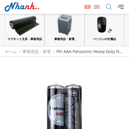
品
事務用品・家電
パソコンの付属品
紙・シール
ホーム
事務用品・家電
Pin AAA Panasonic Heavy Duty Neo
1.5V Chính Hãng