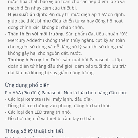
nước hóa chất, bảo vệ an toàn cho các tiếp điểm lò xo và
mạch điện nhạy cảm của thiết bị.
Hiệu suất ổn định:
Pin duy trì mức điện áp 1.5V ổn định,
giúp các thiết bị như điều khiển từ xa hay đồng hồ hoạt
động chính xác, không bị chập chờn.
Thân thiện với môi trường:
Sản phẩm đạt tiêu chuẩn "0%
Mercury Added" (Không thêm thủy ngân), cực kỳ an toàn
cho người sử dụng và dễ dàng xử lý sau khi sử dụng mà
không gây hại cho nguồn đất, nước.
Thương hiệu uy tín:
Được sản xuất bởi Panasonic – tập
đoàn điện tử hàng đầu thế giới, đảm bảo tuổi thọ lưu trữ
dài lâu mà không bị suy giảm năng lượng.
Ứng dụng phổ biến
Pin AAA (Pin đũa) Panasonic Neo là lựa chọn hàng đầu cho:
Các loại Remote (Tivi, máy lạnh, đầu đĩa).
Đồng hồ treo tường văn phòng, đồng hồ báo thức.
Các loại đèn LED trang trí nhỏ.
Đồ chơi điện tử và thiết bị cầm tay cơ bản.
Thông số kỹ thuật chi tiết