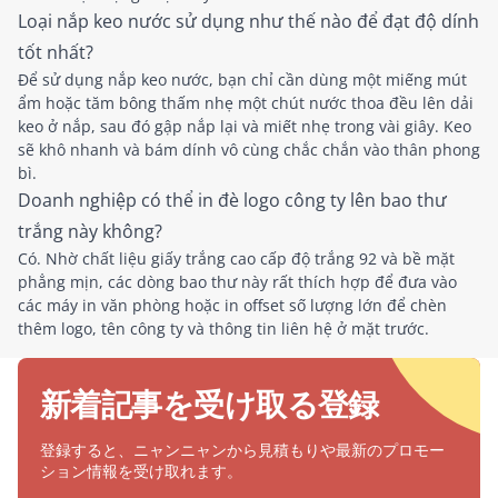
Loại nắp keo nước sử dụng như thế nào để đạt độ dính
tốt nhất?
Để sử dụng nắp keo nước, bạn chỉ cần dùng một miếng mút
ẩm hoặc tăm bông thấm nhẹ một chút nước thoa đều lên dải
keo ở nắp, sau đó gập nắp lại và miết nhẹ trong vài giây. Keo
sẽ khô nhanh và bám dính vô cùng chắc chắn vào thân phong
bì.
Doanh nghiệp có thể in đè logo công ty lên bao thư
trắng này không?
Có. Nhờ chất liệu giấy trắng cao cấp độ trắng 92 và bề mặt
phẳng mịn, các dòng bao thư này rất thích hợp để đưa vào
các máy in văn phòng hoặc in offset số lượng lớn để chèn
thêm logo, tên công ty và thông tin liên hệ ở mặt trước.
新着記事を受け取る登録
登録すると、ニャンニャンから見積もりや最新のプロモー
ション情報を受け取れます。