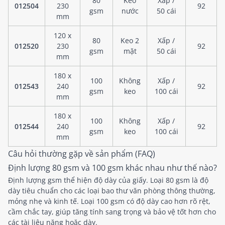
80
Keo
Xấp /
012504
230
92
gsm
nước
50 cái
mm
120 x
80
Keo 2
Xấp /
012520
230
92
gsm
mặt
50 cái
mm
180 x
100
Không
Xấp /
012543
240
92
gsm
keo
100 cái
mm
180 x
100
Không
Xấp /
012544
240
92
gsm
keo
100 cái
mm
Câu hỏi thường gặp về sản phẩm (FAQ)
Định lượng 80 gsm và 100 gsm khác nhau như thế nào?
Định lượng gsm thể hiện độ dày của giấy. Loại 80 gsm là độ
dày tiêu chuẩn cho các loại bao thư văn phòng thông thường,
mỏng nhẹ và kinh tế. Loại 100 gsm có độ dày cao hơn rõ rệt,
cầm chắc tay, giúp tăng tính sang trọng và bảo vệ tốt hơn cho
các tài liệu nặng hoặc dày.