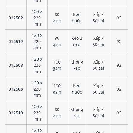
mm
120 x
80
Keo
Xấp /
012502
220
92
gsm
nước
50 cái
mm
120 x
80
Keo 2
Xấp /
012519
220
92
gsm
mặt
50 cái
mm
120 x
100
Không
Xấp /
012508
220
92
gsm
keo
50 cái
mm
120 x
100
Keo
Xấp /
012503
220
92
gsm
nước
50 cái
mm
120 x
80
Không
Xấp /
012510
230
92
gsm
keo
50 cái
mm
120 x