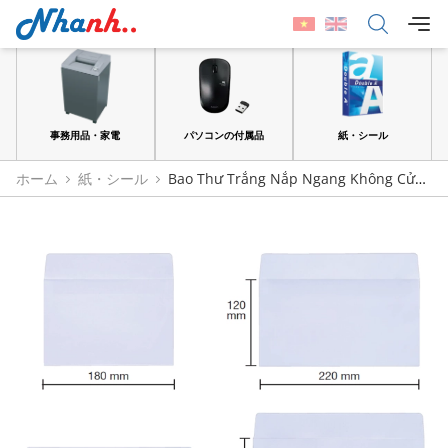
品
事務用品・家電
パソコンの付属品
紙・シール
ホーム
紙・シール
Bao Thư Trắng Nắp Ngang Không Cửa
Sổ