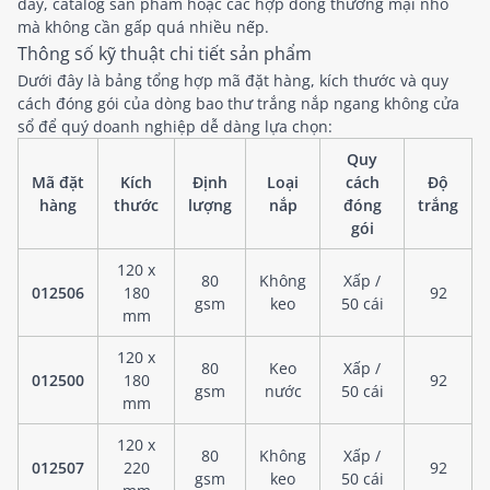
dày, catalog sản phẩm hoặc các hợp đồng thương mại nhỏ
mà không cần gấp quá nhiều nếp.
Thông số kỹ thuật chi tiết sản phẩm
Dưới đây là bảng tổng hợp mã đặt hàng, kích thước và quy
cách đóng gói của dòng bao thư trắng nắp ngang không cửa
sổ để quý doanh nghiệp dễ dàng lựa chọn:
Quy
Mã đặt
Kích
Định
Loại
cách
Độ
hàng
thước
lượng
nắp
đóng
trắng
gói
120 x
80
Không
Xấp /
012506
180
92
gsm
keo
50 cái
mm
120 x
80
Keo
Xấp /
012500
180
92
gsm
nước
50 cái
mm
120 x
80
Không
Xấp /
012507
220
92
gsm
keo
50 cái