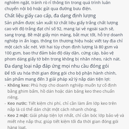
nghiêm ngặt, tránh rò rỉ thông tin trong quá trình luân
chuyển nội bộ hoặc gửi qua đường bưu điện.
Chất liệu giấy cao cấp, đa dạng định lượng
Sản phẩm được sản xuất từ chất liệu giấy trắng chất lượng
cao với độ trắng đạt chỉ số 92, mang lại vẻ ngoài sạch sẽ,
sang trọng. Bề mặt giấy mịn màng, bắt mực tốt, hỗ trợ doanh
nghiệp in ấn logo, thông tin thương hiệu hoặc viết tay địa chỉ
một cách sắc nét. Với hai tùy chọn định lượng là 80 gsm và
100 gsm, bao thư đảm bảo độ dày dặn, cứng cáp, bảo vệ
phom dáng giấy tờ bên trong không bị nhăn nheo, rách nát.
Đa dạng loại nắp đáp ứng mọi nhu cầu đóng gói
Để tối ưu hóa thời gian đóng gói cho bộ phận hành chính,
sản phẩm mang đến 3 giải pháp xử lý nắp dán tiện lợi:
Không keo:
Phù hợp cho doanh nghiệp muốn tự cố định
bằng ghim bấm, hồ dán hoặc dán băng keo theo chuẩn
riêng.
Keo nước:
Tiết kiệm chi phí, chỉ cần làm ẩm lớp keo trên
nắp là có thể dán chặt một cách nhanh chóng.
Keo 2 mặt:
Giải pháp tiện lợi nhất, chỉ cần bóc lớp bảo vệ và
miết nhẹ nắp thư, giúp tiết kiệm tối đa thời gian đóng gói
hàng loạt.