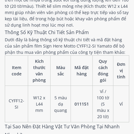
tờ (20 tờ/màu). Thiết kế slim mỏng nhẹ (Kích thước W12 x L44
mm) giúp nhân viên văn phòng có thể kẹp trực tiếp vào sổ tay
kẹp tài liệu, để trong hộp bút hoặc khay văn phòng phẩm để
sử dụng linh hoạt mọi lúc mọi nơi.
Thông Số Kỹ Thuật Chi Tiết Sản Phẩm
Dưới đây là bảng thông số kỹ thuật chi tiết và mã đặt hàng
của sản phẩm film Sign Here Motto CYFF12-SI Yamato để bộ
phận thu mua văn phòng phẩm của công ty tiện tham khảo:
Kích
Quy
Đơn
Item
thước
Màu
Mã đặt
cách
vị
code
văn
sắc
hàng
đóng
tính
phòng
gói
Vỉ /
W12 x
5 màu
100 tờ
CYFF12-
L44
dạ
011151
(5
Vỉ
SI
mm
quang
màu x
20 tờ)
Tại Sao Nên Đặt Hàng Vật Tư Văn Phòng Tại Nhanh