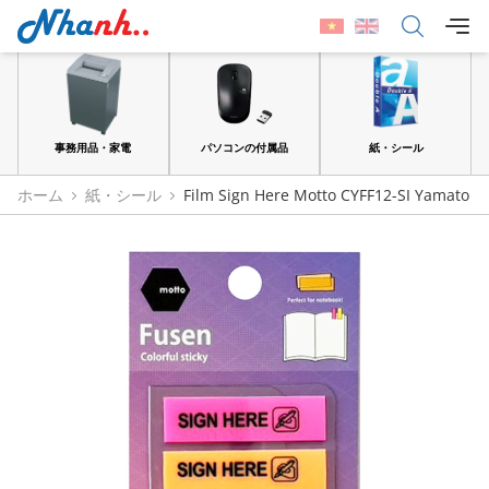
品
事務用品・家電
パソコンの付属品
紙・シール
ホーム
紙・シール
Film Sign Here Motto CYFF12-SI Yamato