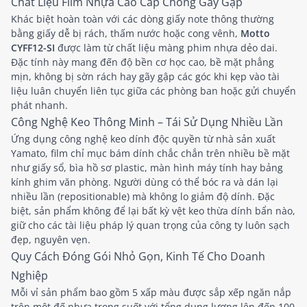
Chất Liệu Film Nhựa Cao Cấp Chống Gãy Gập
Khác biệt hoàn toàn với các dòng giấy note thông thường
bằng giấy dễ bị rách, thấm nước hoặc cong vênh,
Motto
CYFF12-SI
được làm từ chất liệu màng phim nhựa dẻo dai.
Đặc tính này mang đến độ bền cơ học cao, bề mặt phẳng
mịn, không bị sờn rách hay gãy gập các góc khi kẹp vào tài
liệu luân chuyển liên tục giữa các phòng ban hoặc gửi chuyển
phát nhanh.
Công Nghệ Keo Thông Minh – Tái Sử Dụng Nhiều Lần
Ứng dụng công nghệ keo dính độc quyền từ nhà sản xuất
Yamato, film chỉ mục bám dính chắc chắn trên nhiều bề mặt
như giấy sổ, bìa hồ sơ plastic, màn hình máy tính hay bảng
kính ghim văn phòng. Người dùng có thể bóc ra và dán lại
nhiều lần (repositionable) mà không lo giảm độ dính. Đặc
biệt, sản phẩm không để lại bất kỳ vệt keo thừa dính bẩn nào,
giữ cho các tài liệu pháp lý quan trọng của công ty luôn sạch
đẹp, nguyên vẹn.
Quy Cách Đóng Gói Nhỏ Gọn, Kinh Tế Cho Doanh
Nghiệp
Mỗi vỉ sản phẩm bao gồm 5 xấp màu được sắp xếp ngăn nắp
trên một đế nhựa trong suốt với tổng dung lượng lên đến 100