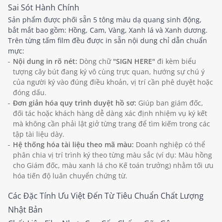
Sai Sót Hành Chính
Sản phẩm được phối sẵn 5 tông màu dạ quang sinh động,
bắt mắt bao gồm: Hồng, Cam, Vàng, Xanh lá và Xanh dương.
Trên từng tấm film đều được in sẵn nội dung chỉ dẫn chuẩn
mực:
Nội dung in rõ nét:
Dòng chữ
"SIGN HERE"
đi kèm biểu
tượng cây bút đang ký vô cùng trực quan, hướng sự chú ý
của người ký vào đúng điều khoản, vị trí cần phê duyệt hoặc
đóng dấu.
Đơn giản hóa quy trình duyệt hồ sơ:
Giúp ban giám đốc,
đối tác hoặc khách hàng dễ dàng xác định nhiệm vụ ký kết
mà không cần phải lật giở từng trang để tìm kiếm trong các
tập tài liệu dày.
Hệ thống hóa tài liệu theo mã màu:
Doanh nghiệp có thể
phân chia vị trí trình ký theo từng màu sắc (ví dụ: Màu hồng
cho Giám đốc, màu xanh lá cho Kế toán trưởng) nhằm tối ưu
hóa tiến độ luân chuyển chứng từ.
Các Đặc Tính Ưu Việt Đến Từ Tiêu Chuẩn Chất Lượng
Nhật Bản