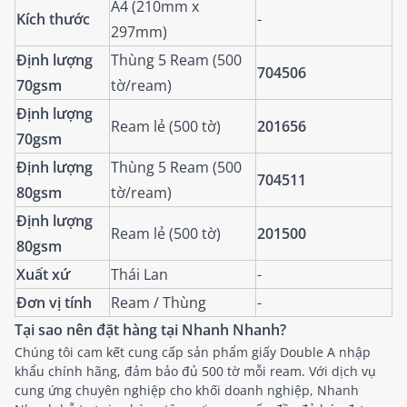
A4 (210mm x
Kích thước
-
297mm)
Định lượng
Thùng 5 Ream (500
704506
70gsm
tờ/ream)
Định lượng
Ream lẻ (500 tờ)
201656
70gsm
Định lượng
Thùng 5 Ream (500
704511
80gsm
tờ/ream)
Định lượng
Ream lẻ (500 tờ)
201500
80gsm
Xuất xứ
Thái Lan
-
Đơn vị tính
Ream / Thùng
-
Tại sao nên đặt hàng tại Nhanh Nhanh?
Chúng tôi cam kết cung cấp sản phẩm giấy Double A nhập
khẩu chính hãng, đảm bảo đủ 500 tờ mỗi ream. Với dịch vụ
cung ứng chuyên nghiệp cho khối doanh nghiệp, Nhanh