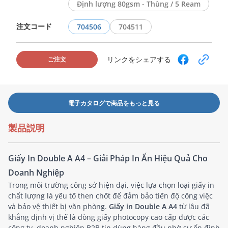
Định lượng 80gsm - Thùng / 5 Ream
注文コード
704506
704511
リンクをシェアする
ご注文
電子カタログで商品をもっと見る
製品説明
Giấy In Double A A4 – Giải Pháp In Ấn Hiệu Quả Cho
Doanh Nghiệp
Trong môi trường công sở hiện đại, việc lựa chọn loại giấy in
chất lượng là yếu tố then chốt để đảm bảo tiến độ công việc
và bảo vệ thiết bị văn phòng.
Giấy in Double A A4
từ lâu đã
khẳng định vị thế là dòng giấy photocopy cao cấp được các
công ty, doanh nghiệp B2B tin dùng hàng đầu nhờ sự ổn định