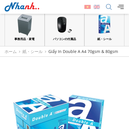
品
事務用品・家電
パソコンの付属品
紙・シール
ホーム
紙・シール
Giấy In Double A A4 70gsm & 80gsm