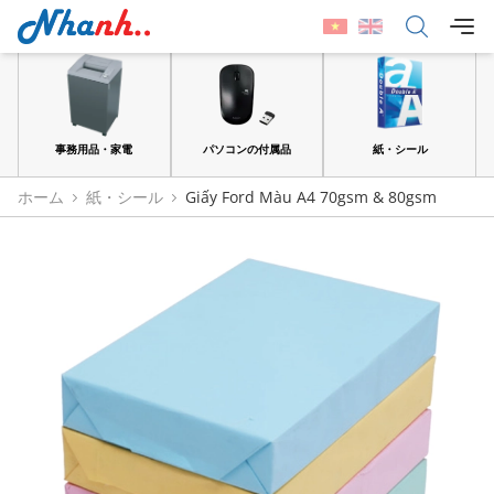
品
事務用品・家電
パソコンの付属品
紙・シール
ホーム
紙・シール
Giấy Ford Màu A4 70gsm & 80gsm