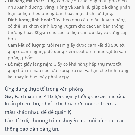
Đa dạng màu sắc:
Cung cấp đầy đủ các tông màu phổ biến
như Xanh dương, Vàng, Hồng và Xanh lá, giúp dễ dàng phân
loại tài liệu theo phòng ban hoặc mục đích sử dụng.
Định lượng linh hoạt:
Tùy theo nhu cầu in ấn, khách hàng
có thể lựa chọn định lượng 70gsm cho các văn bản thông
thường hoặc 80gsm cho các tài liệu cần độ dày và cứng cáp
hơn.
Cam kết số lượng:
Mỗi ream giấy được cam kết đủ 500 tờ,
giúp doanh nghiệp dễ dàng kiểm soát định mức vật tư văn
phòng phẩm.
Bề mặt giấy láng mịn:
Giấy có khả năng hấp thụ mực tốt,
giúp bản in màu sắc tươi sáng, rõ nét và hạn chế tình trạng
kẹt máy in hay máy photocopy.
Ứng dụng thực tế trong văn phòng
Giấy Ford màu khổ A4 là lựa chọn lý tưởng cho các nhu cầu:
In ấn phiếu thu, phiếu chi, hóa đơn nội bộ theo các
màu khác nhau để dễ quản lý.
Làm tờ rơi, chương trình khuyến mãi nội bộ hoặc các
thông báo dán bảng tin.