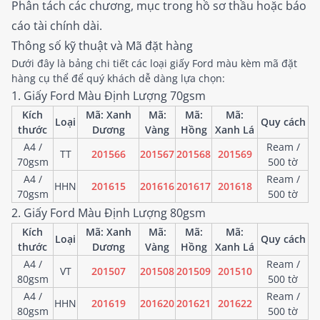
Phân tách các chương, mục trong hồ sơ thầu hoặc báo
cáo tài chính dài.
Thông số kỹ thuật và Mã đặt hàng
Dưới đây là bảng chi tiết các loại giấy Ford màu kèm mã đặt
hàng cụ thể để quý khách dễ dàng lựa chọn:
1. Giấy Ford Màu Định Lượng 70gsm
Kích
Mã: Xanh
Mã:
Mã:
Mã:
Loại
Quy cách
thước
Dương
Vàng
Hồng
Xanh Lá
A4 /
Ream /
TT
201566
201567
201568
201569
70gsm
500 tờ
A4 /
Ream /
HHN
201615
201616
201617
201618
70gsm
500 tờ
2. Giấy Ford Màu Định Lượng 80gsm
Kích
Mã: Xanh
Mã:
Mã:
Mã:
Loại
Quy cách
thước
Dương
Vàng
Hồng
Xanh Lá
A4 /
Ream /
VT
201507
201508
201509
201510
80gsm
500 tờ
A4 /
Ream /
HHN
201619
201620
201621
201622
80gsm
500 tờ