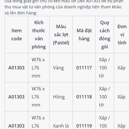
của dòng giấy ghi chú có keo màu lợt Deli A01303 để bộ phận
thu mua vật tư văn phòng của doanh nghiệp tiện tham khảo
và lên đơn hàng:
Kích
Quy
Màu
Đơn
Item
thước
Mã đặt
cách
sắc lợt
vị
code
văn
hàng
đóng
(Pastel)
tính
phòng
gói
W76 x
Xấp /
A01303
L76
Vàng
011117
100
Xấp
mm
tờ
W76 x
Xấp /
A01303
L76
Hồng
011118
100
Xấp
mm
tờ
W76 x
Xấp /
A01303
L76
Xanh lá
011119
100
Xấp