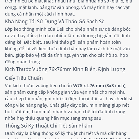
trên nhiều bề mặt khác nhau như: bìa nhựa hồ sơ (bìa lỗ, bìa
còng), mặt kính, bảng từ văn phòng, vỏ máy tính hay các vật
dụng cá nhân một cách linh hoạt.
Khả Năng Tái Sử Dụng Và Tháo Gỡ Sạch Sẽ
Lớp keo thông minh của Deli cho phép nhân sự dễ dàng bóc
ra và thay đổi vị trí dán nhiều lần mà không bị giảm độ dính
đáng kể. Đặc biệt, sau khi tháo gỡ, sản phẩm hoàn toàn
không để lại vết keo thừa dính bẩn hay làm rách bề mặt văn
bản, giúp bảo vệ tối đa tính nguyên vẹn cho các hồ sơ, hợp
đồng quan trọng.
Kích Thước Vuông 76x76mm Kinh Điển, Định Lượng
Giấy Tiêu Chuẩn
Với kích thước vuông tiêu chuẩn
W76 x L76 mm (3x3 inch)
,
sản phẩm cung cấp không gian vừa vặn nhất cho mọi nhu
cầu chép lời nhắn, ghi nhớ số điện thoại đối tác hay checklist
công việc hàng ngày. Chất giấy dày dặn, mịn màng giúp nét
bút lướt êm, bám mực nhanh và hạn chế tối đa tình trạng
nhòe hay thấu quang hằn mực sang trang sau.
Thông Số Kỹ Thuật Chi Tiết Sản Phẩm
Dưới đây là bảng thông số kỹ thuật chi tiết và mã đặt hàng