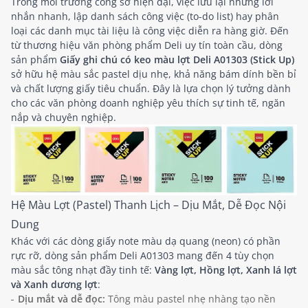
Trong môi trường công sở hiện đại, việc lưu lại những lời
nhắn nhanh, lập danh sách công việc (to-do list) hay phân
loại các danh mục tài liệu là công việc diễn ra hàng giờ. Đến
từ thương hiệu văn phòng phẩm Deli uy tín toàn cầu, dòng
sản phẩm
Giấy ghi chú có keo màu lợt Deli A01303 (Stick Up)
sở hữu hệ màu sắc pastel dịu nhẹ, khả năng bám dính bền bỉ
và chất lượng giấy tiêu chuẩn. Đây là lựa chọn lý tưởng dành
cho các văn phòng doanh nghiệp yêu thích sự tinh tế, ngăn
nắp và chuyên nghiệp.
Hệ Màu Lợt (Pastel) Thanh Lịch – Dịu Mắt, Dễ Đọc Nội
Dung
Khác với các dòng giấy note màu dạ quang (neon) có phần
rực rỡ, dòng sản phẩm Deli A01303 mang đến 4 tùy chọn
màu sắc tông nhạt đầy tinh tế:
Vàng lợt, Hồng lợt, Xanh lá lợt
và Xanh dương lợt
:
Dịu mắt và dễ đọc:
Tông màu pastel nhẹ nhàng tạo nền