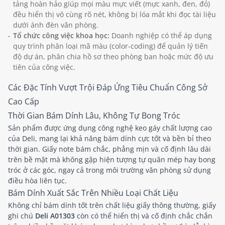
tảng hoàn hảo giúp mọi màu mực viết (mực xanh, đen, đỏ)
đều hiển thị vô cùng rõ nét, không bị lóa mắt khi đọc tài liệu
dưới ánh đèn văn phòng.
Tổ chức công việc khoa học:
Doanh nghiệp có thể áp dụng
quy trình phân loại mã màu (color-coding) để quản lý tiến
độ dự án, phân chia hồ sơ theo phòng ban hoặc mức độ ưu
tiên của công việc.
Các Đặc Tính Vượt Trội Đáp Ứng Tiêu Chuẩn Công Sở
Cao Cấp
Thời Gian Bám Dính Lâu, Không Tự Bong Tróc
Sản phẩm được ứng dụng công nghệ keo gáy chất lượng cao
của Deli, mang lại khả năng bám dính cực tốt và bền bỉ theo
thời gian. Giấy note bám chắc, phẳng mịn và cố định lâu dài
trên bề mặt mà không gặp hiện tượng tự quăn mép hay bong
tróc ở các góc, ngay cả trong môi trường văn phòng sử dụng
điều hòa liên tục.
Bám Dính Xuất Sắc Trên Nhiều Loại Chất Liệu
Không chỉ bám dính tốt trên chất liệu giấy thông thường, giấy
ghi chú
Deli A01303
còn có thể hiển thị và cố định chắc chắn