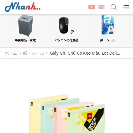
品
事務用品・家電
パソコンの付属品
紙・シール
ホーム
紙・シール
Giấy Ghi Chú Có Keo Màu Lợt Deli
A01303