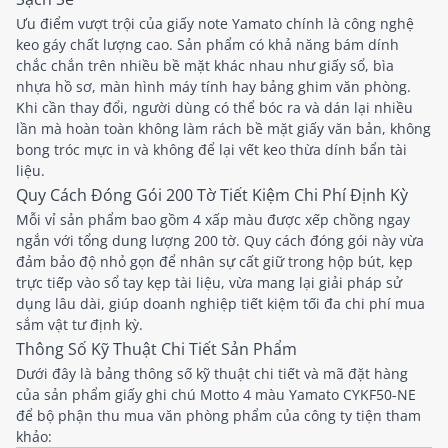
Ưu điểm vượt trội của giấy note Yamato chính là công nghệ
keo gáy chất lượng cao. Sản phẩm có khả năng bám dính
chắc chắn trên nhiều bề mặt khác nhau như giấy sổ, bìa
nhựa hồ sơ, màn hình máy tính hay bảng ghim văn phòng.
Khi cần thay đổi, người dùng có thể bóc ra và dán lại nhiều
lần mà hoàn toàn không làm rách bề mặt giấy văn bản, không
bong tróc mực in và không để lại vết keo thừa dính bẩn tài
liệu.
Quy Cách Đóng Gói 200 Tờ Tiết Kiệm Chi Phí Định Kỳ
Mỗi vỉ sản phẩm bao gồm 4 xấp màu được xếp chồng ngay
ngắn với tổng dung lượng 200 tờ. Quy cách đóng gói này vừa
đảm bảo độ nhỏ gọn để nhân sự cất giữ trong hộp bút, kẹp
trực tiếp vào sổ tay kẹp tài liệu, vừa mang lại giải pháp sử
dụng lâu dài, giúp doanh nghiệp tiết kiệm tối đa chi phí mua
sắm vật tư định kỳ.
Thông Số Kỹ Thuật Chi Tiết Sản Phẩm
Dưới đây là bảng thông số kỹ thuật chi tiết và mã đặt hàng
của sản phẩm giấy ghi chú Motto 4 màu Yamato CYKF50-NE
để bộ phận thu mua văn phòng phẩm của công ty tiện tham
khảo: