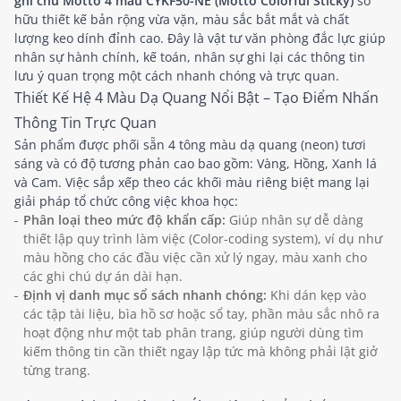
ghi chú Motto 4 màu CYKF50-NE (Motto Colorful Sticky)
sở
hữu thiết kế bản rộng vừa vặn, màu sắc bắt mắt và chất
lượng keo dính đỉnh cao. Đây là vật tư văn phòng đắc lực giúp
nhân sự hành chính, kế toán, nhân sự ghi lại các thông tin
lưu ý quan trọng một cách nhanh chóng và trực quan.
Thiết Kế Hệ 4 Màu Dạ Quang Nổi Bật – Tạo Điểm Nhấn
Thông Tin Trực Quan
Sản phẩm được phối sẵn 4 tông màu dạ quang (neon) tươi
sáng và có độ tương phản cao bao gồm: Vàng, Hồng, Xanh lá
và Cam. Việc sắp xếp theo các khối màu riêng biệt mang lại
giải pháp tổ chức công việc khoa học:
Phân loại theo mức độ khẩn cấp:
Giúp nhân sự dễ dàng
thiết lập quy trình làm việc (Color-coding system), ví dụ như
màu hồng cho các đầu việc cần xử lý ngay, màu xanh cho
các ghi chú dự án dài hạn.
Định vị danh mục sổ sách nhanh chóng:
Khi dán kẹp vào
các tập tài liệu, bìa hồ sơ hoặc sổ tay, phần màu sắc nhô ra
hoạt động như một tab phân trang, giúp người dùng tìm
kiếm thông tin cần thiết ngay lập tức mà không phải lật giở
từng trang.