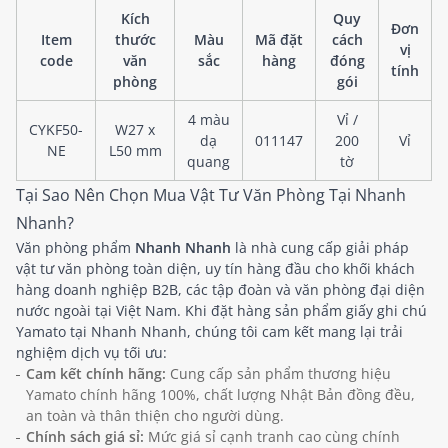
Kích
Quy
Đơn
Item
thước
Màu
Mã đặt
cách
vị
code
văn
sắc
hàng
đóng
tính
phòng
gói
4 màu
Vỉ /
CYKF50-
W27 x
dạ
011147
200
Vỉ
NE
L50 mm
quang
tờ
Tại Sao Nên Chọn Mua Vật Tư Văn Phòng Tại Nhanh
Nhanh?
Văn phòng phẩm
Nhanh Nhanh
là nhà cung cấp giải pháp
vật tư văn phòng toàn diện, uy tín hàng đầu cho khối khách
hàng doanh nghiệp B2B, các tập đoàn và văn phòng đại diện
nước ngoài tại Việt Nam. Khi đặt hàng sản phẩm giấy ghi chú
Yamato tại Nhanh Nhanh, chúng tôi cam kết mang lại trải
nghiệm dịch vụ tối ưu:
Cam kết chính hãng:
Cung cấp sản phẩm thương hiệu
Yamato chính hãng 100%, chất lượng Nhật Bản đồng đều,
an toàn và thân thiện cho người dùng.
Chính sách giá sỉ:
Mức giá sỉ cạnh tranh cao cùng chính