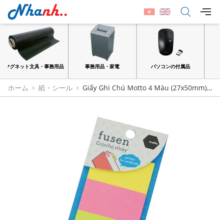
品
事務用品・家電
パソコンの付属品
紙・シール
ホーム
紙・シール
Giấy Ghi Chú Motto 4 Màu (27x50mm)
Yamato CYKF50-NE