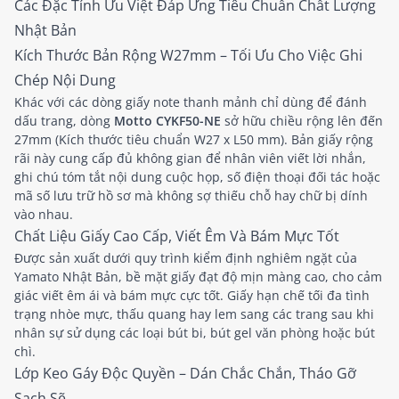
Các Đặc Tính Ưu Việt Đáp Ứng Tiêu Chuẩn Chất Lượng
Nhật Bản
Kích Thước Bản Rộng W27mm – Tối Ưu Cho Việc Ghi
Chép Nội Dung
Khác với các dòng giấy note thanh mảnh chỉ dùng để đánh
dấu trang, dòng
Motto CYKF50-NE
sở hữu chiều rộng lên đến
27mm (Kích thước tiêu chuẩn W27 x L50 mm). Bản giấy rộng
rãi này cung cấp đủ không gian để nhân viên viết lời nhắn,
ghi chú tóm tắt nội dung cuộc họp, số điện thoại đối tác hoặc
mã số lưu trữ hồ sơ mà không sợ thiếu chỗ hay chữ bị dính
vào nhau.
Chất Liệu Giấy Cao Cấp, Viết Êm Và Bám Mực Tốt
Được sản xuất dưới quy trình kiểm định nghiêm ngặt của
Yamato Nhật Bản, bề mặt giấy đạt độ mịn màng cao, cho cảm
giác viết êm ái và bám mực cực tốt. Giấy hạn chế tối đa tình
trạng nhòe mực, thấu quang hay lem sang các trang sau khi
nhân sự sử dụng các loại bút bi, bút gel văn phòng hoặc bút
chì.
Lớp Keo Gáy Độc Quyền – Dán Chắc Chắn, Tháo Gỡ
Sạch Sẽ