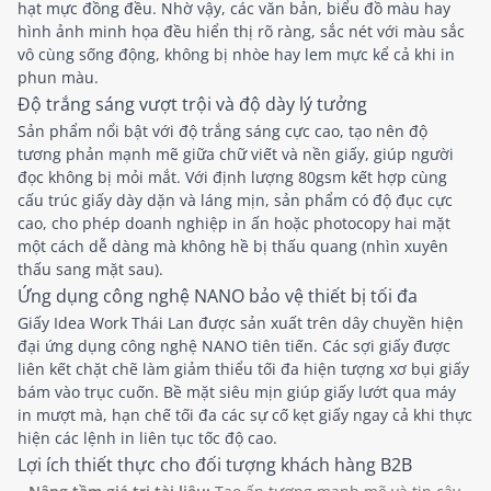
hạt mực đồng đều. Nhờ vậy, các văn bản, biểu đồ màu hay
hình ảnh minh họa đều hiển thị rõ ràng, sắc nét với màu sắc
vô cùng sống động, không bị nhòe hay lem mực kể cả khi in
phun màu.
Độ trắng sáng vượt trội và độ dày lý tưởng
Sản phẩm nổi bật với độ trắng sáng cực cao, tạo nên độ
tương phản mạnh mẽ giữa chữ viết và nền giấy, giúp người
đọc không bị mỏi mắt. Với định lượng 80gsm kết hợp cùng
cấu trúc giấy dày dặn và láng mịn, sản phẩm có độ đục cực
cao, cho phép doanh nghiệp in ấn hoặc photocopy hai mặt
một cách dễ dàng mà không hề bị thấu quang (nhìn xuyên
thấu sang mặt sau).
Ứng dụng công nghệ NANO bảo vệ thiết bị tối đa
Giấy Idea Work Thái Lan được sản xuất trên dây chuyền hiện
đại ứng dụng công nghệ NANO tiên tiến. Các sợi giấy được
liên kết chặt chẽ làm giảm thiểu tối đa hiện tượng xơ bụi giấy
bám vào trục cuốn. Bề mặt siêu mịn giúp giấy lướt qua máy
in mượt mà, hạn chế tối đa các sự cố kẹt giấy ngay cả khi thực
hiện các lệnh in liên tục tốc độ cao.
Lợi ích thiết thực cho đối tượng khách hàng B2B