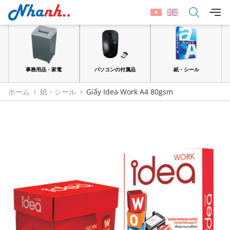
品
事務用品・家電
パソコンの付属品
紙・シール
ホーム
紙・シール
Giấy Idea Work A4 80gsm