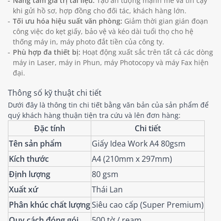
Nâng tầm giá trị tài liệu:
Tạo ấn tượng mạnh mẽ và tin cậy
khi gửi hồ sơ, hợp đồng cho đối tác, khách hàng lớn.
Tối ưu hóa hiệu suất văn phòng:
Giảm thời gian gián đoạn
công việc do kẹt giấy, bảo vệ và kéo dài tuổi thọ cho hệ
thống máy in, máy photo đắt tiền của công ty.
Phù hợp đa thiết bị:
Hoạt động xuất sắc trên tất cả các dòng
máy in Laser, máy in Phun, máy Photocopy và máy Fax hiện
đại.
Thông số kỹ thuật chi tiết
Dưới đây là thông tin chi tiết bằng văn bản của sản phẩm để
quý khách hàng thuận tiện tra cứu và lên đơn hàng:
Đặc tính
Chi tiết
Tên sản phẩm
Giấy Idea Work A4 80gsm
Kích thước
A4 (210mm x 297mm)
Định lượng
80 gsm
Xuất xứ
Thái Lan
Phân khúc chất lượng
Siêu cao cấp (Super Premium)
Quy cách đóng gói
500 tờ / ream