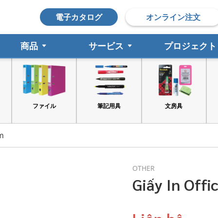
電子カタログ
オンライン注文
商品
サービス
プロジェクト
ファイル
筆記用具
文房具
sm
OTHER
Giấy In Off