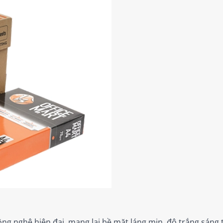
ng nghệ hiện đại, mang lại bề mặt láng mịn, độ trắng sáng 