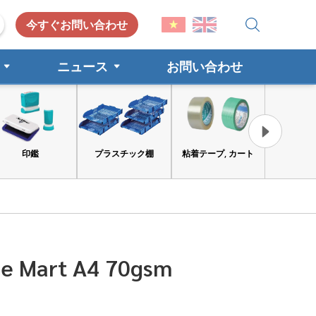
今すぐお問い合わせ
ニュース
お問い合わせ
印鑑
プラスチック棚
粘着テープ, カート
工具と安全
ice Mart A4 70gsm