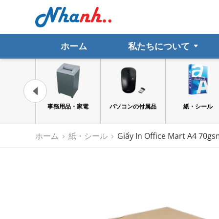
ホーム
私たちについて
文具・事務
事務用品・家電
パソコンの付属品
紙・シール
品
ホーム
紙・シール
Giấy In Office Mart A4 70g