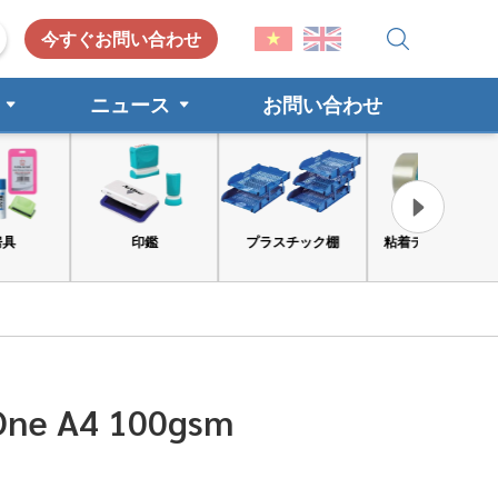
今すぐお問い合わせ
ニュース
お問い合わせ
印鑑
プラスチック棚
粘着テープ, カート
工具と安
 One A4 100gsm