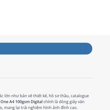
 lớn như bản vẽ thiết kế, hồ sơ thầu, catalogue
 One A4 100gsm Digital
chính là dòng giấy văn
o, mang lại trải nghiệm hình ảnh đỉnh cao.