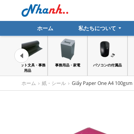
ホーム
私たちについて
ト文具・事務
事務用品・家電
パソコンの付属品
紙・シール
用品
ホーム
紙・シール
Giấy Paper One A4 100gsm