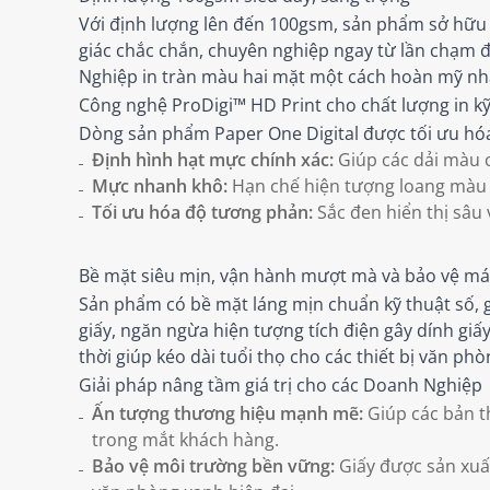
Với định lượng lên đến 100gsm, sản phẩm sở hữu đ
giác chắc chắn, chuyên nghiệp ngay từ lần chạm 
Nghiệp in tràn màu hai mặt một cách hoàn mỹ nh
Công nghệ ProDigi™ HD Print cho chất lượng in kỹ
Dòng sản phẩm Paper One Digital được tối ưu hóa 
Định hình hạt mực chính xác:
Giúp các dải màu 
Mực nhanh khô:
Hạn chế hiện tượng loang màu h
Tối ưu hóa độ tương phản:
Sắc đen hiển thị sâu 
Bề mặt siêu mịn, vận hành mượt mà và bảo vệ má
Sản phẩm có bề mặt láng mịn chuẩn kỹ thuật số, gi
giấy, ngăn ngừa hiện tượng tích điện gây dính giấ
thời giúp kéo dài tuổi thọ cho các thiết bị văn phò
Giải pháp nâng tầm giá trị cho các Doanh Nghiệp
Ấn tượng thương hiệu mạnh mẽ:
Giúp các bản th
trong mắt khách hàng.
Bảo vệ môi trường bền vững:
Giấy được sản xuấ