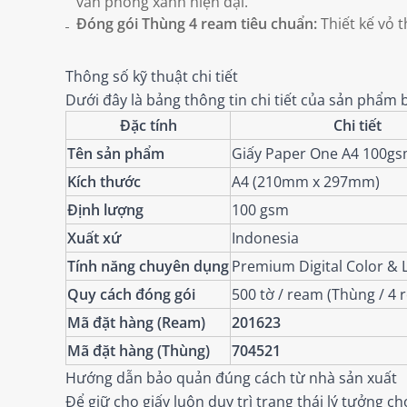
văn phòng xanh hiện đại.
Đóng gói Thùng 4 ream tiêu chuẩn:
Thiết kế vỏ 
Thông số kỹ thuật chi tiết
Dưới đây là bảng thông tin chi tiết của sản phẩ
Đặc tính
Chi tiết
Tên sản phẩm
Giấy Paper One A4 100gsm
Kích thước
A4 (210mm x 297mm)
Định lượng
100 gsm
Xuất xứ
Indonesia
Tính năng chuyên dụng
Premium Digital Color & 
Quy cách đóng gói
500 tờ / ream (Thùng / 4 
Mã đặt hàng (Ream)
201623
Mã đặt hàng (Thùng)
704521
Hướng dẫn bảo quản đúng cách từ nhà sản xuất
Để giữ cho giấy luôn duy trì trạng thái lý tưởng c