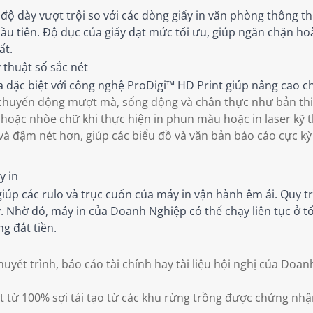
ộ dày vượt trội so với các dòng giấy in văn phòng thông t
đầu tiên. Độ đục của giấy đạt mức tối ưu, giúp ngăn chặn 
ất.
 thuật số sắc nét
đặc biệt với công nghệ ProDigi™ HD Print giúp nâng cao ch
chuyển động mượt mà, sống động và chân thực như bản thiế
oặc nhòe chữ khi thực hiện in phun màu hoặc in laser kỹ t
và đậm nét hơn, giúp các biểu đồ và văn bản báo cáo cực kỳ 
y in
úp các rulo và trục cuốn của máy in vận hành êm ái. Quy trìn
y. Nhờ đó, máy in của Doanh Nghiệp có thể chạy liên tục ở t
ng đắt tiền.
uyết trình, báo cáo tài chính hay tài liệu hội nghị của Doa
t từ 100% sợi tái tạo từ các khu rừng trồng được chứng nh