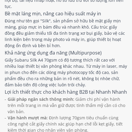
nội bộ, tài liệu nháp hoặc hồ sơ lưu trữ với số lượng lớn liên
tục.
Bề mặt láng mịn, nâng cao hiệu suất máy in
Đúng như tên gọi "Silk", sản phẩm sở hữu bề mặt giấy mịn
màng, giúp mực in bám đều và nhanh khô. Cấu trúc giấy
đồng đều giảm thiểu tối đa tình trạng xơ bụi giấy, bảo vệ các
linh kiện bên trong máy photo và máy in, giúp thiết bị hoạt
động ổn định và bền bỉ hơn.
Khả năng ứng dụng đa năng (Multipurpose)
Giấy Subaru Silk A4 70gsm có độ tương thích rất cao với
nhiều loại thiết bị văn phòng khác nhau. Từ máy in laser, máy
in phun cho đến các dòng máy photocopy tốc độ cao, sản
phẩm đều cho ra những bản in rõ nét, không bị nhòe chữ,
đảm bảo tiến độ công việc luôn trôi chảy.
Lợi ích thiết thực cho khách hàng B2B tại Nhanh Nhanh
Giải pháp ngân sách thông minh:
Giảm chi phí vận hành
trên mỗi trang in mà vẫn giữ được tính thẩm mỹ cần có cho
văn bản.
Vận hành mượt mà:
Định lượng 70gsm tiêu chuẩn cùng
công nghệ cắt giấy chính xác giúp hạn chế lỗi kẹt giấy, tiết
kiệm thời gian cho nhân viên văn phòng.