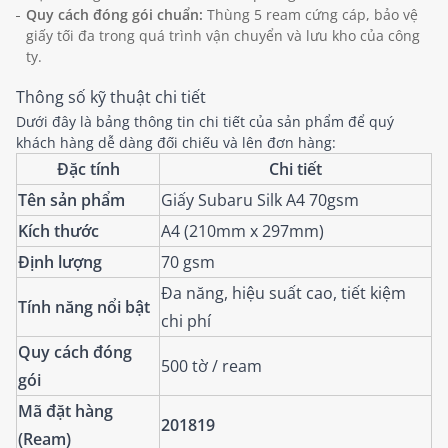
Quy cách đóng gói chuẩn:
Thùng 5 ream cứng cáp, bảo vệ
giấy tối đa trong quá trình vận chuyển và lưu kho của công
ty.
Thông số kỹ thuật chi tiết
Dưới đây là bảng thông tin chi tiết của sản phẩm để quý
khách hàng dễ dàng đối chiếu và lên đơn hàng:
Đặc tính
Chi tiết
Tên sản phẩm
Giấy Subaru Silk A4 70gsm
Kích thước
A4 (210mm x 297mm)
Định lượng
70 gsm
Đa năng, hiệu suất cao, tiết kiệm
Tính năng nổi bật
chi phí
Quy cách đóng
500 tờ / ream
gói
Mã đặt hàng
201819
(Ream)