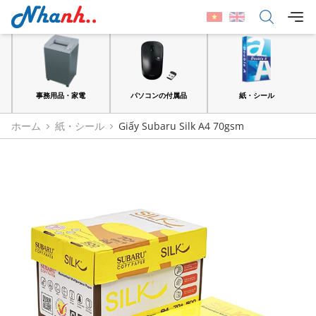
品
事務用品・家電
パソコンの付属品
紙・シール
ホーム
紙・シール
Giấy Subaru Silk A4 70gsm