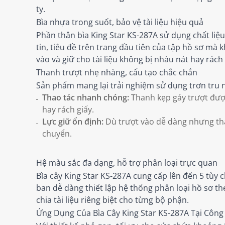
ty.
Bìa nhựa trong suốt, bảo vệ tài liệu hiệu quả
Phần thân bìa King Star KS-287A sử dụng chất liệ
tin, tiêu đề trên trang đầu tiên của tập hồ sơ m
vào và giữ cho tài liệu không bị nhàu nát hay rác
Thanh trượt nhẹ nhàng, cấu tạo chắc chắn
Sản phẩm mang lại trải nghiệm sử dụng trơn tru nh
Thao tác nhanh chóng:
Thanh kẹp gáy trượt được
hay rách giấy.
Lực giữ ổn định:
Dù trượt vào dễ dàng nhưng thanh
chuyển.
Hệ màu sắc đa dạng, hỗ trợ phân loại trực quan
Bìa cây King Star KS-287A cung cấp lên đến 5 tùy
ban dễ dàng thiết lập hệ thống phân loại hồ sơ t
chia tài liệu riêng biệt cho từng bộ phận.
Ứng Dụng Của Bìa Cây King Star KS-287A Tại Công