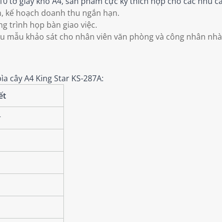
10 tờ giấy khổ A4, sản phẩm cực kỳ thích hợp cho các nhu c
n, kế hoạch doanh thu ngắn hạn.
ng trình họp bàn giao việc.
ểu mẫu khảo sát cho nhân viên văn phòng và công nhân nhà
ìa cây A4 King Star KS-287A:
ết
r