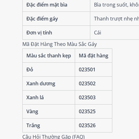
Đặc điểm mặt bìa
Bìa trong suốt, kh
Đặc điểm gáy
Thanh trượt nhẹ n
Đơn vị tính
Cái
Mã Đặt Hàng Theo Màu Sắc Gáy
Màu sắc thanh kẹp
Mã đặt hàng
Đỏ
023501
Xanh dương
023502
Xanh lá
023503
Vàng
023525
Trắng
023526
Câu Hỏi Thường Gặp (FAQ)