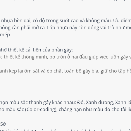
u nhựa bền dai, có độ trong suốt cao và không màu. Ưu điể
à không cần phải mở ra. Lớp nhựa này còn đóng vai trò như
h mép.
ờ thiết kế cải tiến của phần gáy:
 thiết kế thông minh, bo tròn ở hai đầu giúp việc luồn gáy 
 kẹp lại ôm sát và ép chặt toàn bộ gáy bìa, giữ cho tập hồ 
 chọn màu sắc thanh gáy khác nhau: Đỏ, Xanh dương, Xanh l
heo màu sắc (Color-coding), chẳng hạn như màu đỏ cho tài 
 Sở