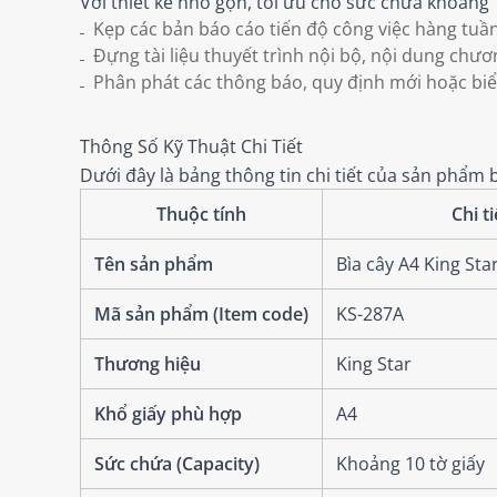
Với thiết kế nhỏ gọn, tối ưu cho sức chứa khoảng 
Kẹp các bản báo cáo tiến độ công việc hàng tuầ
Đựng tài liệu thuyết trình nội bộ, nội dung chươ
Phân phát các thông báo, quy định mới hoặc bi
Thông Số Kỹ Thuật Chi Tiết
Dưới đây là bảng thông tin chi tiết của sản phẩm b
Thuộc tính
Chi ti
Tên sản phẩm
Bìa cây A4 King Sta
Mã sản phẩm (Item code)
KS-287A
Thương hiệu
King Star
Khổ giấy phù hợp
A4
Sức chứa (Capacity)
Khoảng 10 tờ giấy