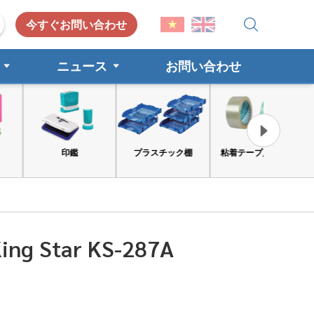
今すぐお問い合わせ
ニュース
お問い合わせ
印鑑
プラスチック棚
粘着テープ, カート
工具と安
King Star KS-287A