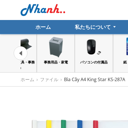
ホーム
私たちについて
ト文具・事務
事務用品・家電
パソコンの付属品
紙・シール
用品
ホーム
ファイル
Bìa Cây A4 King Star KS-287A