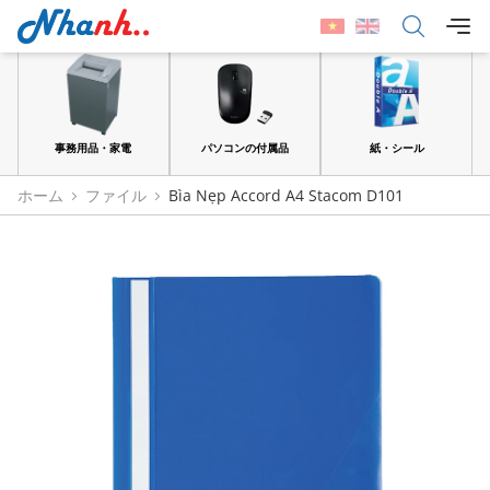
品
事務用品・家電
パソコンの付属品
紙・シール
ホーム
ファイル
Bìa Nẹp Accord A4 Stacom D101