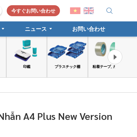
今すぐお問い合わせ
ニュース
お問い合わせ
印鑑
プラスチック棚
粘着テープ, カート
工具と安
 Nhẫn A4 Plus New Version