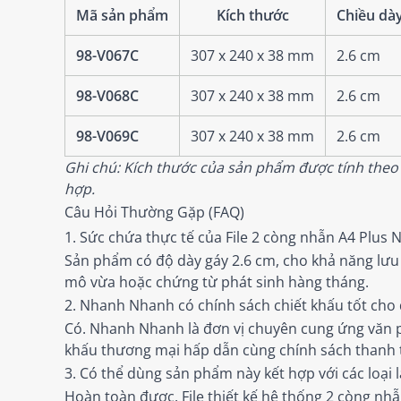
Mã sản phẩm
Kích thước
Chiều dà
98-V067C
307 x 240 x 38 mm
2.6 cm
98-V068C
307 x 240 x 38 mm
2.6 cm
98-V069C
307 x 240 x 38 mm
2.6 cm
Ghi chú: Kích thước của sản phẩm được tính theo 
hợp.
Câu Hỏi Thường Gặp (FAQ)
1. Sức chứa thực tế của File 2 còng nhẫn A4 Plus 
Sản phẩm có độ dày gáy 2.6 cm, cho khả năng lưu 
mô vừa hoặc chứng từ phát sinh hàng tháng.
2. Nhanh Nhanh có chính sách chiết khấu tốt ch
Có. Nhanh Nhanh là đơn vị chuyên cung ứng văn p
khấu thương mại hấp dẫn cùng chính sách thanh to
3. Có thể dùng sản phẩm này kết hợp với các loại 
Hoàn toàn được. File thiết kế hệ thống 2 còng nhẫn