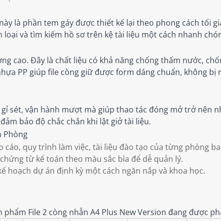
y là phần tem gáy được thiết kế lại theo phong cách tối giả
 loại và tìm kiếm hồ sơ trên kệ tài liệu một cách nhanh chón
ợng cao. Đây là chất liệu có khả năng chống thấm nước, chố
hựa PP giúp file còng giữ được form dáng chuẩn, không bị 
 gỉ sét, vận hành mượt mà giúp thao tác đóng mở trở nên n
m bảo độ chắc chắn khi lật giở tài liệu.
n Phòng
 cáo, quy trình làm việc, tài liệu đào tạo của từng phòng ba
chứng từ kế toán theo màu sắc bìa để dễ quản lý.
 kế hoạch dự án định kỳ một cách ngăn nắp và khoa học.
sản phẩm File 2 còng nhẫn A4 Plus New Version đang được ph