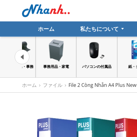
ホーム
私たちについて
ト文具・事務
事務用品・家電
パソコンの付属品
紙・シール
用品
ホーム
ファイル
File 2 Còng Nhẫn A4 Plus New