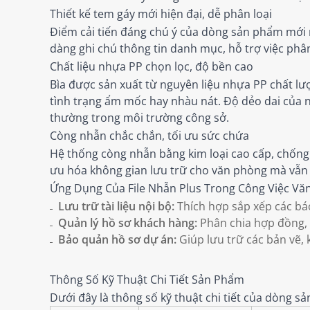
Thiết kế tem gáy mới hiện đại, dễ phân loại
Điểm cải tiến đáng chú ý của dòng sản phẩm mới nà
dàng ghi chú thông tin danh mục, hỗ trợ việc phân
Chất liệu nhựa PP chọn lọc, độ bền cao
Bìa được sản xuất từ nguyên liệu nhựa PP chất lư
tình trạng ẩm mốc hay nhàu nát. Độ dẻo dai của n
thường trong môi trường công sở.
Còng nhẫn chắc chắn, tối ưu sức chứa
Hệ thống còng nhẫn bằng kim loại cao cấp, chống
ưu hóa không gian lưu trữ cho văn phòng mà vẫn đả
Ứng Dụng Của File Nhẫn Plus Trong Công Việc Vă
Lưu trữ tài liệu nội bộ:
Thích hợp sắp xếp các báo
Quản lý hồ sơ khách hàng:
Phân chia hợp đồng, 
Bảo quản hồ sơ dự án:
Giúp lưu trữ các bản vẽ,
Thông Số Kỹ Thuật Chi Tiết Sản Phẩm
Dưới đây là thông số kỹ thuật chi tiết của dòng 