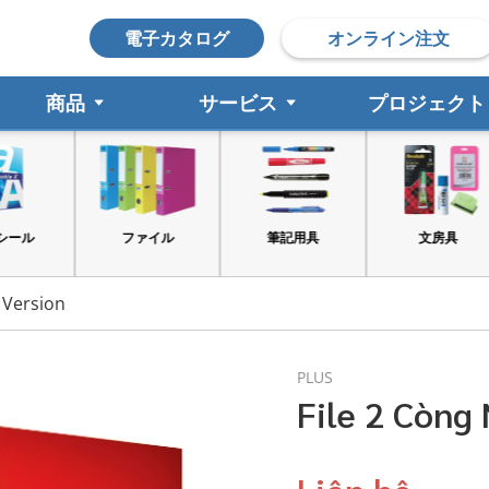
電子カタログ
オンライン注文
商品
サービス
プロジェクト
ファイル
筆記用具
文房具
 Version
PLUS
File 2 Còng