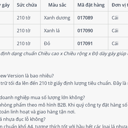
y gáy
Sức chứa
Màu sắc
Mã đặt hàng
Đơn vị 
210 tờ
Xanh dương
017089
Cái
210 tờ
Xanh lá
017090
Cái
210 tờ
Đỏ
017091
Cái
định dạng chuẩn Chiều cao x Chiều rộng x Độ dày gáy giúp q
New Version là bao nhiêu?
trữ tối đa lên đến 210 tờ giấy định lượng tiêu chuẩn. Đây l
o doanh nghiệp mua số lượng lớn không?
hòng phẩm theo mô hình B2B. Khi quý công ty đặt hàng số 
án linh hoạt và giao hàng tận nơi.
lá nhựa đục lỗ không?
 chuẩn khổ A4, tương thích tốt với hầu hết các loại lá nhựa 