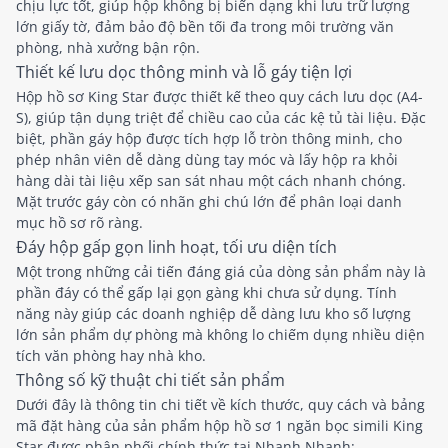
chịu lực tốt, giúp hộp không bị biến dạng khi lưu trữ lượng
lớn giấy tờ, đảm bảo độ bền tối đa trong môi trường văn
phòng, nhà xưởng bận rộn.
Thiết kế lưu dọc thông minh và lỗ gáy tiện lợi
Hộp hồ sơ King Star được thiết kế theo quy cách lưu dọc (A4-
S), giúp tận dụng triệt để chiều cao của các kệ tủ tài liệu. Đặc
biệt, phần gáy hộp được tích hợp lỗ tròn thông minh, cho
phép nhân viên dễ dàng dùng tay móc và lấy hộp ra khỏi
hàng dài tài liệu xếp san sát nhau một cách nhanh chóng.
Mặt trước gáy còn có nhãn ghi chú lớn để phân loại danh
mục hồ sơ rõ ràng.
Đáy hộp gấp gọn linh hoạt, tối ưu diện tích
Một trong những cải tiến đáng giá của dòng sản phẩm này là
phần đáy có thể gấp lại gọn gàng khi chưa sử dụng. Tính
năng này giúp các doanh nghiệp dễ dàng lưu kho số lượng
lớn sản phẩm dự phòng mà không lo chiếm dụng nhiều diện
tích văn phòng hay nhà kho.
Thông số kỹ thuật chi tiết sản phẩm
Dưới đây là thông tin chi tiết về kích thước, quy cách và bảng
mã đặt hàng của sản phẩm hộp hồ sơ 1 ngăn bọc simili King
Star được phân phối chính thức tại Nhanh Nhanh: