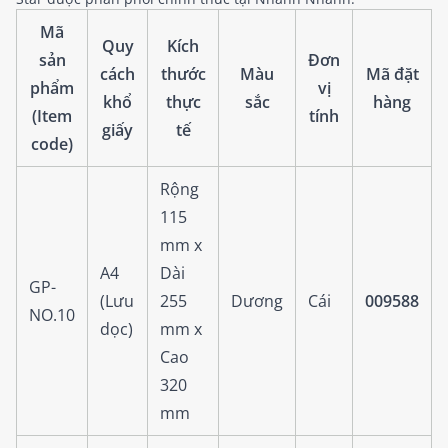
Mã
Quy
Kích
sản
Đơn
cách
thước
Màu
Mã đặt
phẩm
vị
khổ
thực
sắc
hàng
(Item
tính
giấy
tế
code)
Rộng
115
mm x
A4
Dài
GP-
(Lưu
255
Dương
Cái
009588
NO.10
dọc)
mm x
Cao
320
mm