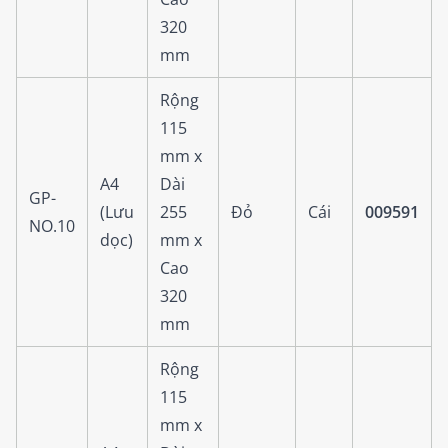
320
mm
Rộng
115
mm x
A4
Dài
GP-
(Lưu
255
Đỏ
Cái
009591
NO.10
dọc)
mm x
Cao
320
mm
Rộng
115
mm x