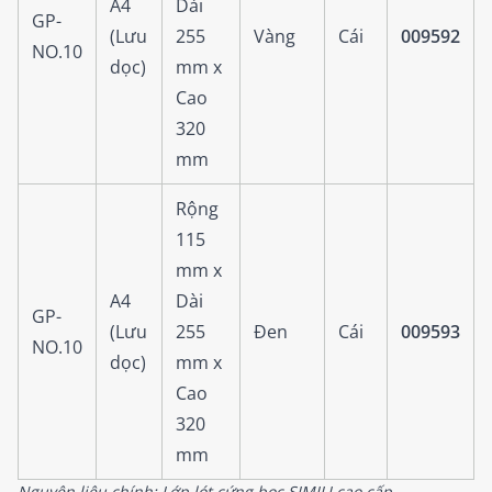
A4
Dài
GP-
(Lưu
255
Vàng
Cái
009592
NO.10
dọc)
mm x
Cao
320
mm
Rộng
115
mm x
A4
Dài
GP-
(Lưu
255
Đen
Cái
009593
NO.10
dọc)
mm x
Cao
320
mm
Nguyên liệu chính: Lớp lót cứng bọc SIMILI cao cấp.