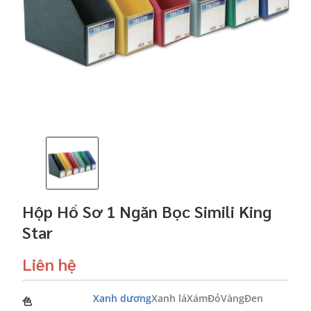
Hộp Hồ Sơ 1 Ngăn Bọc Simili King
Star
Liên hệ
Xanh dương
Xanh lá
Xám
Đỏ
Vàng
Đen
色