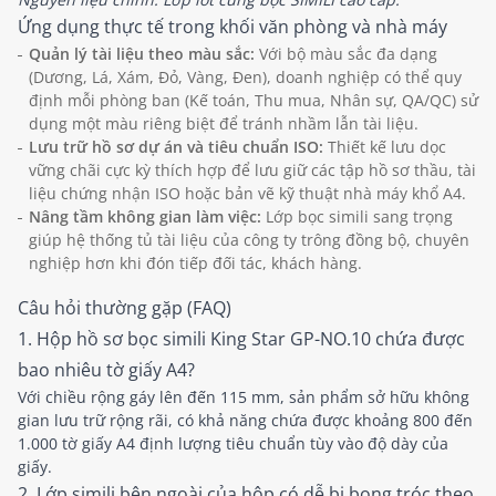
Ứng dụng thực tế trong khối văn phòng và nhà máy
Quản lý tài liệu theo màu sắc:
Với bộ màu sắc đa dạng
(Dương, Lá, Xám, Đỏ, Vàng, Đen), doanh nghiệp có thể quy
định mỗi phòng ban (Kế toán, Thu mua, Nhân sự, QA/QC) sử
dụng một màu riêng biệt để tránh nhầm lẫn tài liệu.
Lưu trữ hồ sơ dự án và tiêu chuẩn ISO:
Thiết kế lưu dọc
vững chãi cực kỳ thích hợp để lưu giữ các tập hồ sơ thầu, tài
liệu chứng nhận ISO hoặc bản vẽ kỹ thuật nhà máy khổ A4.
Nâng tầm không gian làm việc:
Lớp bọc simili sang trọng
giúp hệ thống tủ tài liệu của công ty trông đồng bộ, chuyên
nghiệp hơn khi đón tiếp đối tác, khách hàng.
Câu hỏi thường gặp (FAQ)
1. Hộp hồ sơ bọc simili King Star GP-NO.10 chứa được
bao nhiêu tờ giấy A4?
Với chiều rộng gáy lên đến 115 mm, sản phẩm sở hữu không
gian lưu trữ rộng rãi, có khả năng chứa được khoảng 800 đến
1.000 tờ giấy A4 định lượng tiêu chuẩn tùy vào độ dày của
giấy.
2. Lớp simili bên ngoài của hộp có dễ bị bong tróc theo