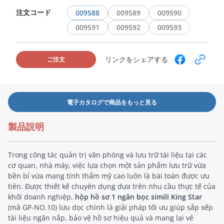
注文コード
009588
009589
009590
009591
009592
009593
リンクをシェアする
ご注文
電子カタログで商品をもっと見る
製品説明
Trong công tác quản trị văn phòng và lưu trữ tài liệu tại các
cơ quan, nhà máy, việc lựa chọn một sản phẩm lưu trữ vừa
bền bỉ vừa mang tính thẩm mỹ cao luôn là bài toán được ưu
tiên. Được thiết kế chuyên dụng dựa trên nhu cầu thực tế của
khối doanh nghiệp,
hộp hồ sơ 1 ngăn bọc simili King Star
(mã GP-NO.10) lưu dọc chính là giải pháp tối ưu giúp sắp xếp
tài liệu ngăn nắp, bảo vệ hồ sơ hiệu quả và mang lại vẻ