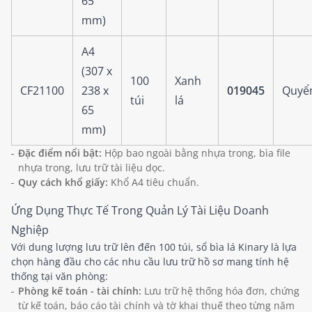
65
mm)
A4
(307 x
100
Xanh
CF21100
238 x
019045
Quyể
túi
lá
65
mm)
Đặc điểm nổi bật:
Hộp bao ngoài bằng nhựa trong, bìa file
nhựa trong, lưu trữ tài liệu dọc.
Quy cách khổ giấy:
Khổ A4 tiêu chuẩn.
Ứng Dụng Thực Tế Trong Quản Lý Tài Liệu Doanh
Nghiệp
Với dung lượng lưu trữ lên đến 100 túi, sổ bìa lá Kinary là lựa
chọn hàng đầu cho các nhu cầu lưu trữ hồ sơ mang tính hệ
thống tại văn phòng:
Phòng kế toán - tài chính:
Lưu trữ hệ thống hóa đơn, chứng
từ kế toán, báo cáo tài chính và tờ khai thuế theo từng năm