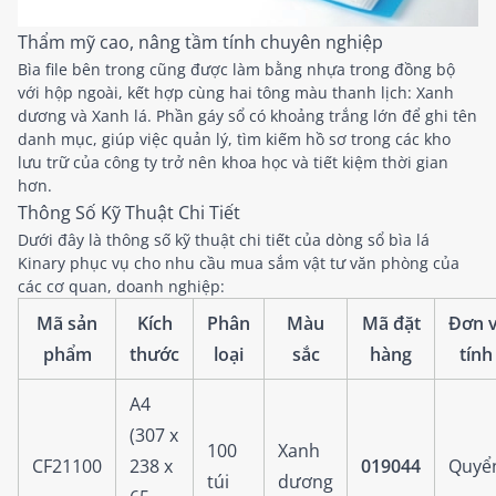
Thẩm mỹ cao, nâng tầm tính chuyên nghiệp
Bìa file bên trong cũng được làm bằng nhựa trong đồng bộ
với hộp ngoài, kết hợp cùng hai tông màu thanh lịch: Xanh
dương và Xanh lá. Phần gáy sổ có khoảng trắng lớn để ghi tên
danh mục, giúp việc quản lý, tìm kiếm hồ sơ trong các kho
lưu trữ của công ty trở nên khoa học và tiết kiệm thời gian
hơn.
Thông Số Kỹ Thuật Chi Tiết
Dưới đây là thông số kỹ thuật chi tiết của dòng sổ bìa lá
Kinary phục vụ cho nhu cầu mua sắm vật tư văn phòng của
các cơ quan, doanh nghiệp:
Mã sản
Kích
Phân
Màu
Mã đặt
Đơn v
phẩm
thước
loại
sắc
hàng
tính
A4
(307 x
100
Xanh
CF21100
238 x
019044
Quyể
túi
dương