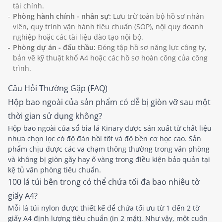
tài chính.
Phòng hành chính - nhân sự:
Lưu trữ toàn bộ hồ sơ nhân
viên, quy trình vận hành tiêu chuẩn (SOP), nội quy doanh
nghiệp hoặc các tài liệu đào tạo nội bộ.
Phòng dự án - đấu thầu:
Đóng tập hồ sơ năng lực công ty,
bản vẽ kỹ thuật khổ A4 hoặc các hồ sơ hoàn công của công
trình.
Câu Hỏi Thường Gặp (FAQ)
Hộp bao ngoài của sản phẩm có dễ bị giòn vỡ sau một
thời gian sử dụng không?
Hộp bao ngoài của sổ bìa lá Kinary được sản xuất từ chất liệu
nhựa chọn lọc có độ đàn hồi tốt và độ bền cơ học cao. Sản
phẩm chịu được các va chạm thông thường trong văn phòng
và không bị giòn gãy hay ố vàng trong điều kiện bảo quản tại
kệ tủ văn phòng tiêu chuẩn.
100 lá túi bên trong có thể chứa tối đa bao nhiêu tờ
giấy A4?
Mỗi lá túi nylon được thiết kế để chứa tối ưu từ 1 đến 2 tờ
giấy A4 định lượng tiêu chuẩn (in 2 mặt). Như vậy, một cuốn