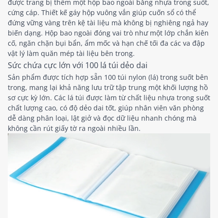
được trang bị thêm một hộp bao ngoài bằng nhựa trong suốt,
cứng cáp. Thiết kế gáy hộp vuông vắn giúp cuốn sổ có thể
đứng vững vàng trên kệ tài liệu mà không bị nghiêng ngả hay
biến dạng. Hộp bao ngoài đóng vai trò như một lớp chắn kiên
cố, ngăn chặn bụi bẩn, ẩm mốc và hạn chế tối đa các va đập
vật lý làm quăn mép tài liệu bên trong.
Sức chứa cực lớn với 100 lá túi dẻo dai
Sản phẩm được tích hợp sẵn 100 túi nylon (lá) trong suốt bên
trong, mang lại khả năng lưu trữ tập trung một khối lượng hồ
sơ cực kỳ lớn. Các lá túi được làm từ chất liệu nhựa trong suốt
chất lượng cao, có độ dẻo dai tốt, giúp nhân viên văn phòng
dễ dàng phân loại, lật giở và đọc dữ liệu nhanh chóng mà
không cần rút giấy tờ ra ngoài nhiều lần.