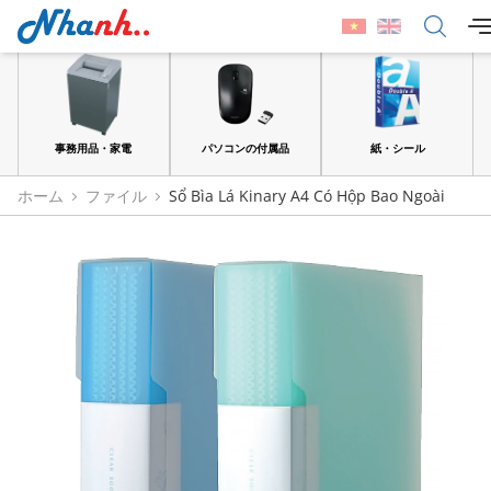
品
事務用品・家電
パソコンの付属品
紙・シール
ホーム
ファイル
Sổ Bìa Lá Kinary A4 Có Hộp Bao Ngoài