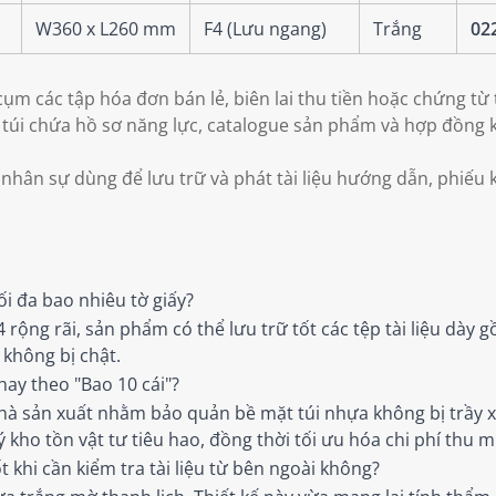
W360 x L260 mm
F4 (Lưu ngang)
Trắng
02
m các tập hóa đơn bán lẻ, biên lai thu tiền hoặc chứng từ 
túi chứa hồ sơ năng lực, catalogue sản phẩm và hợp đồng k
hân sự dùng để lưu trữ và phát tài liệu hướng dẫn, phiếu k
i đa bao nhiêu tờ giấy?
 rộng rãi, sản phẩm có thể lưu trữ tốt các tệp tài liệu dày 
không bị chật.
hay theo "Bao 10 cái"?
à sản xuất nhằm bảo quản bề mặt túi nhựa không bị trầy x
kho tồn vật tư tiêu hao, đồng thời tối ưu hóa chi phí thu m
t khi cần kiểm tra tài liệu từ bên ngoài không?