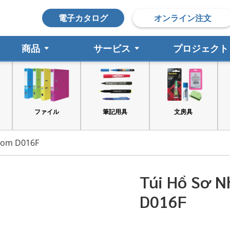
電子カタログ
オンライン注文
商品
サービス
プロジェクト
ファイル
筆記用具
文房具
印鑑
com D016F
Túi Hồ Sơ 
D016F