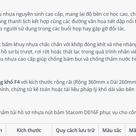
u nhựa nguyên sinh cao cấp, mang lại độ bền cơ học cao, ch
ắng thanh lịch kết hợp cùng các đường vân họa tiết dập nổi tin
 người sử dụng trong các buổi họp hay gặp gỡ đối tác.
bấm khuy nhựa chắc chắn với khớp đóng khít và nhẹ nhàng.
 hồ sơ bị trượt, rơi rớt hoặc thất lạc trong quá trình nhân
 liệu nhựa cao cấp giúp chống bám bụi và chống thấm nước h
g khổ F4
với kích thước rộng rãi (Rộng 360mm x Dài 260mm
i chính, chứng từ kế toán hoặc tài liệu pháp lý khổ dài vào 
phẩm túi hồ sơ nhựa nút bấm Stacom D016F phục vụ cho công
m
Kích thước
Quy cách lưu trữ
Màu sắc
Mã