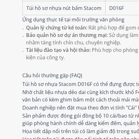
Túi hồ sơ nhựa nút bấm Stacom
D016F
Ứng dụng thực tế tại môi trường văn phòng
Quản lý chứng từ kế toán:
Rất phù hợp để gom cụ
Bảo quản hồ sơ dự án thương mại:
Sử dụng làm 
nhằm tăng tính chỉn chu, chuyên nghiệp.
Tài liệu đào tạo và hội thảo:
Phù hợp cho phòng n
kiện của công ty.
Câu hỏi thường gặp (FAQ)
Túi hồ sơ nhựa Stacom D016F có thể đựng được tố
Nhờ chất liệu nhựa dẻo dai cùng kích thước khổ F4
văn bản có kèm ghim bấm một cách thoải mái mà 
Doanh nghiệp nên đặt mua theo đơn vị tính "Cái" 
Sản phẩm được đóng gói đồng bộ 10 cái/bao từ nh
giúp phòng hành chính dễ dàng kiểm đếm, quản lý 
Họa tiết dập nổi trên túi có làm giảm độ trong suố