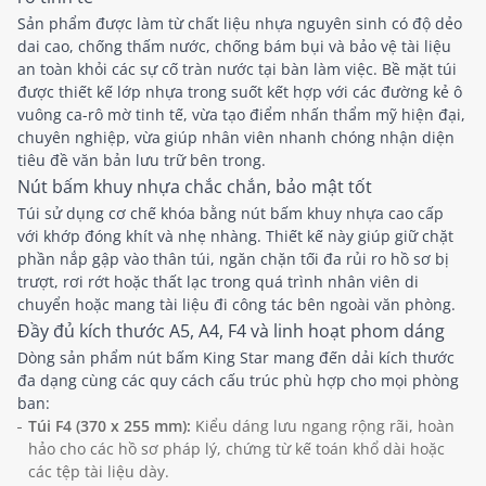
Sản phẩm được làm từ chất liệu nhựa nguyên sinh có độ dẻo
dai cao, chống thấm nước, chống bám bụi và bảo vệ tài liệu
an toàn khỏi các sự cố tràn nước tại bàn làm việc. Bề mặt túi
được thiết kế lớp nhựa trong suốt kết hợp với các đường kẻ ô
vuông ca-rô mờ tinh tế, vừa tạo điểm nhấn thẩm mỹ hiện đại,
chuyên nghiệp, vừa giúp nhân viên nhanh chóng nhận diện
tiêu đề văn bản lưu trữ bên trong.
Nút bấm khuy nhựa chắc chắn, bảo mật tốt
Túi sử dụng cơ chế khóa bằng nút bấm khuy nhựa cao cấp
với khớp đóng khít và nhẹ nhàng. Thiết kế này giúp giữ chặt
phần nắp gập vào thân túi, ngăn chặn tối đa rủi ro hồ sơ bị
trượt, rơi rớt hoặc thất lạc trong quá trình nhân viên di
chuyển hoặc mang tài liệu đi công tác bên ngoài văn phòng.
Đầy đủ kích thước A5, A4, F4 và linh hoạt phom dáng
Dòng sản phẩm nút bấm King Star mang đến dải kích thước
đa dạng cùng các quy cách cấu trúc phù hợp cho mọi phòng
ban:
Túi F4 (370 x 255 mm):
Kiểu dáng lưu ngang rộng rãi, hoàn
hảo cho các hồ sơ pháp lý, chứng từ kế toán khổ dài hoặc
các tệp tài liệu dày.