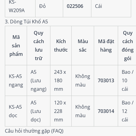
KS-
Đỏ
022506
Cái
W209A
3. Dòng Túi Khổ A5
Quy
Quy
Mã
cách
Kích
Màu
Mã đặt
cách
sản
lưu
thước
sắc
hàng
đóng
phẩm
trữ
gói
A5
243 x
Bao /
KS-A5
Không
(Lưu
180
703013
10
ngang
màu
ngang)
mm
cái
A5
120 x
Bao /
KS-A5
Không
(Lưu
228
703014
12
dọc
màu
dọc)
mm
cái
Câu hỏi thường gặp (FAQ)