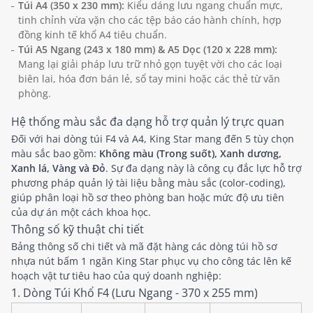
Túi A4 (350 x 230 mm):
Kiểu dáng lưu ngang chuẩn mực,
tinh chỉnh vừa vặn cho các tệp báo cáo hành chính, hợp
đồng kinh tế khổ A4 tiêu chuẩn.
Túi A5 Ngang (243 x 180 mm) & A5 Dọc (120 x 228 mm):
Mang lại giải pháp lưu trữ nhỏ gọn tuyệt vời cho các loại
biên lai, hóa đơn bán lẻ, sổ tay mini hoặc các thẻ từ văn
phòng.
Hệ thống màu sắc đa dạng hỗ trợ quản lý trực quan
Đối với hai dòng túi F4 và A4, King Star mang đến 5 tùy chọn
màu sắc bao gồm:
Không màu (Trong suốt), Xanh dương,
Xanh lá, Vàng và Đỏ
. Sự đa dạng này là công cụ đắc lực hỗ trợ
phương pháp quản lý tài liệu bằng màu sắc (color-coding),
giúp phân loại hồ sơ theo phòng ban hoặc mức độ ưu tiên
của dự án một cách khoa học.
Thông số kỹ thuật chi tiết
Bảng thông số chi tiết và mã đặt hàng các dòng túi hồ sơ
nhựa nút bấm 1 ngăn King Star phục vụ cho công tác lên kế
hoạch vật tư tiêu hao của quý doanh nghiệp:
1. Dòng Túi Khổ F4 (Lưu Ngang - 370 x 255 mm)