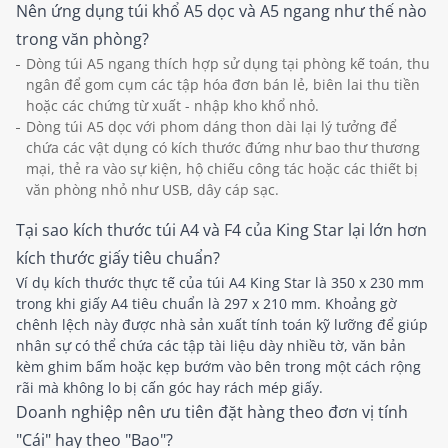
Nên ứng dụng túi khổ A5 dọc và A5 ngang như thế nào
trong văn phòng?
Dòng túi A5 ngang thích hợp sử dụng tại phòng kế toán, thu
ngân để gom cụm các tập hóa đơn bán lẻ, biên lai thu tiền
hoặc các chứng từ xuất - nhập kho khổ nhỏ.
Dòng túi A5 dọc với phom dáng thon dài lại lý tưởng để
chứa các vật dụng có kích thước đứng như bao thư thương
mại, thẻ ra vào sự kiện, hộ chiếu công tác hoặc các thiết bị
văn phòng nhỏ như USB, dây cáp sạc.
Tại sao kích thước túi A4 và F4 của King Star lại lớn hơn
kích thước giấy tiêu chuẩn?
Ví dụ kích thước thực tế của túi A4 King Star là 350 x 230 mm
trong khi giấy A4 tiêu chuẩn là 297 x 210 mm. Khoảng gờ
chênh lệch này được nhà sản xuất tính toán kỹ lưỡng để giúp
nhân sự có thể chứa các tập tài liệu dày nhiều tờ, văn bản
kèm ghim bấm hoặc kẹp bướm vào bên trong một cách rộng
rãi mà không lo bị cấn góc hay rách mép giấy.
Doanh nghiệp nên ưu tiên đặt hàng theo đơn vị tính
"Cái" hay theo "Bao"?