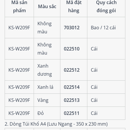
Mã sản
Mã đặt
Quy cách
Màu sắc
phẩm
hàng
đóng gói
Không
KS-W209F
703012
Bao / 12 cái
màu
Không
KS-W209F
022510
Cái
màu
Xanh
KS-W209F
022512
Cái
dương
KS-W209F
Xanh lá
022514
Cái
KS-W209F
Vàng
022513
Cái
KS-W209F
Đỏ
022511
Cái
2. Dòng Túi Khổ A4 (Lưu Ngang - 350 x 230 mm)