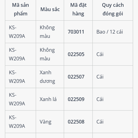
Mã sản
Mã đặt
Quy cách
Màu sắc
phẩm
hàng
đóng gói
KS-
Không
703011
Bao / 12 cái
W209A
màu
KS-
Không
022505
Cái
W209A
màu
KS-
Xanh
022507
Cái
W209A
dương
KS-
Xanh lá
022509
Cái
W209A
KS-
Vàng
022508
Cái
W209A