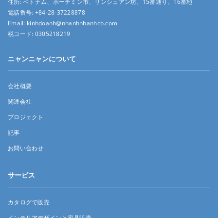
住所:
ベトナム、ホーチミン市、リンシュアン坊、15番通り、16番地
電話番号:
+84-28-37228878
Email:
kinhdoanh@nhanhnhanhco.com
税コード:
0305218219
ニャンニャンについて
会社概要
関連会社
プロジェクト
記事
お問い合わせ
サービス
カタログで販売
インテリアデザインと家具販売