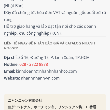
(Nhật Bản).
Đầy đủ chứng từ, hóa đơn VAT và nguồn gốc xuất xứ rõ
ràng.
Hỗ trợ giao hàng và lắp đặt tận nơi cho các doanh
nghiệp, khu công nghiệp (KCN).
LIÊN HỆ NGAY ĐỂ NHẬN BÁO GIÁ VÀ CATALOG NHANH
NHANH:
Địa chỉ:
Số 16, Đường 15, P. Linh Xuân, TP.HCM
Hotline:
028 - 3722 8878
Email:
kinhdoanh@nhanhnhanhco.com
Website:
nhanhnhanh-vn.com
ニャンニャン有限会社
住所:
ベトナム、ホーチミン市、リンシュアン坊、15番通