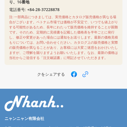
り、16番地
電話番号:
+84-28-37228878
注: 一部商品につきましては、実売価格とカタログ販売価格が異なる場
合がございます。ベトナム市場では価格が不安定で、いつでも値上がり
する可能性があるため、長年にわたって販売価格を維持することが困難
です。そのため、定期的に見積書を記載した価格表を半年ごとに発行
し、修正や変更があった場合には通知をお送りします。最新の価格見積
もりについては、お問い合わせください。カタログ上の販売価格と実際
の販売価格が異なることがあり、お客様には大変ご迷惑をおかけいたし
ますが、ご理解を賜りますようお願いいたします。なお、最新の価格は
当社からご送信する「注文確認書」に明記させていただきます。
クをシェアする
ニャンニャン有限会社