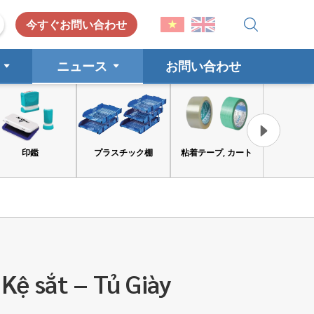
今すぐお問い合わせ
ニュース
お問い合わせ
印鑑
プラスチック棚
粘着テープ, カート
工具と安
 Kệ sắt – Tủ Giày