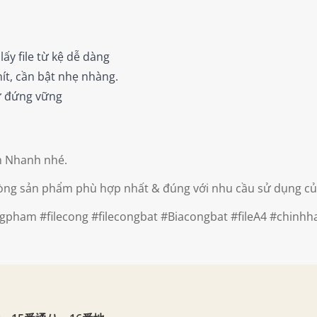
lấy file từ kệ dễ dàng
ít, cần bật nhẹ nhàng.
 tự đứng vững
h Nhanh nhé.
òng sản phẩm phù hợp nhất & đúng với nhu cầu sử dụng củ
ngpham
#filecong
#filecongbat
#Biacongbat
#fileA4
#chinhh