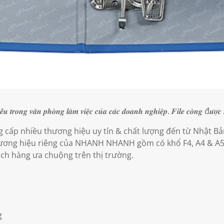
̂́𝒖 𝒕𝒓𝒐𝒏𝒈 𝒗𝒂̆𝒏 𝒑𝒉𝒐̀𝒏𝒈 𝒍𝒂̀𝒎 𝒗𝒊𝒆̣̂𝒄 𝒄𝒖̉𝒂 𝒄𝒂́𝒄 𝒅𝒐𝒂𝒏𝒉 𝒏𝒈𝒉𝒊𝒆̣̂𝒑. 𝑭𝒊𝒍𝒆 𝒄𝒐̀𝒏𝒈 đ𝒖̛𝒐̛̣𝒄 𝒔𝒖̛̉
cấp nhiều thương hiệu uy tín & chất lượng đến từ Nhật Bả
ương hiệu riêng của NHANH NHANH gồm có khổ F4, A4 & A5E
ách hàng ưa chuộng trên thị trường.
g