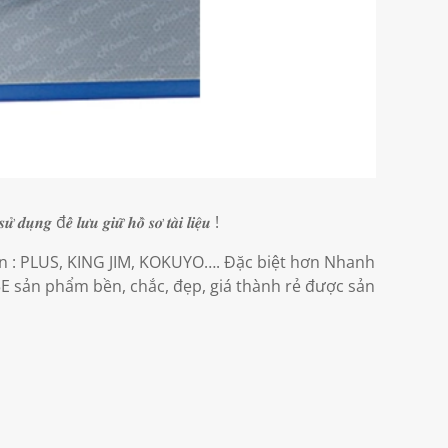
 𝒅𝒖̣𝒏𝒈 đ𝒆̂̉ 𝒍𝒖̛𝒖 𝒈𝒊𝒖̛̃ 𝒉𝒐̂̀ 𝒔𝒐̛ 𝒕𝒂̀𝒊 𝒍𝒊𝒆̣̂𝒖 !
n : PLUS, KING JIM, KOKUYO…. Đặc biệt hơn Nhanh
 sản phẩm bền, chắc, đẹp, giá thành rẻ được sản