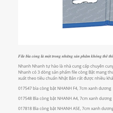
𝑭𝒊𝒍𝒆 𝒃𝒊̀𝒂 𝒄𝒐̀𝒏𝒈 𝒍𝒂̀ 𝒎𝒐̣̂𝒕 𝒕𝒓𝒐𝒏𝒈 𝒏𝒉𝒖̛̃𝒏𝒈 𝒔𝒂̉𝒏 𝒑𝒉𝒂̂̉𝒎 𝒌𝒉𝒐̂𝒏𝒈 𝒕𝒉𝒆̂̉ 𝒕𝒉𝒊
Nhanh Nhanh tự hào là nhà cung cấp chuyên cung 
Nhanh có 3 dòng sản phẩm file còng Bật mang th
xuất theo tiêu chuẩn Nhật Bản rất được nhiều kh
017547 bìa còng bật NHANH F4, 7cm xanh dương
017548 Bìa còng bật NHANH A4, 7cm xanh dương
017818 Bìa còng bật NHANH A5E, 7cm xanh dươn