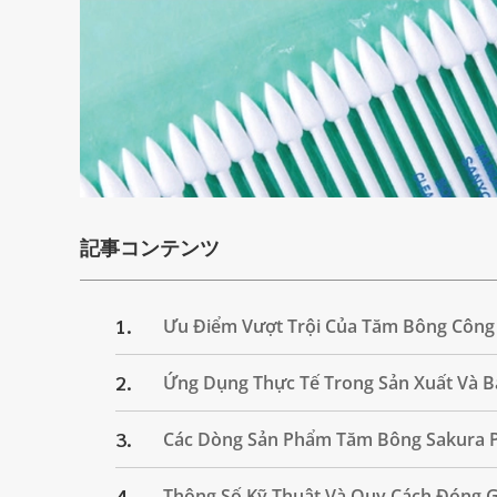
記事コンテンツ
1.
Ưu Điểm Vượt Trội Của Tăm Bông Công
2.
Ứng Dụng Thực Tế Trong Sản Xuất Và B
3.
Các Dòng Sản Phẩm Tăm Bông Sakura 
4.
Thông Số Kỹ Thuật Và Quy Cách Đóng G