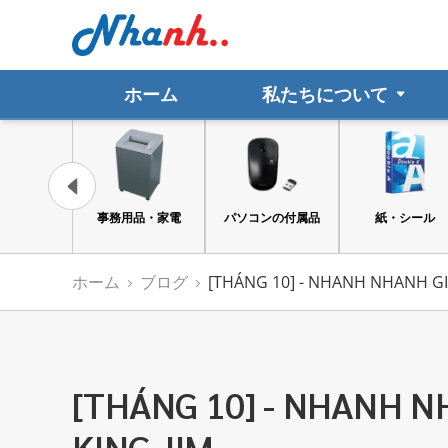
ホーム
私たちについて
品・家電
パソコンの付属品
紙・シール
ファイル
ホーム
ブログ
[THÁNG 10] - NHANH NHANH GI
[THÁNG 10] - NHANH N
KING JIM