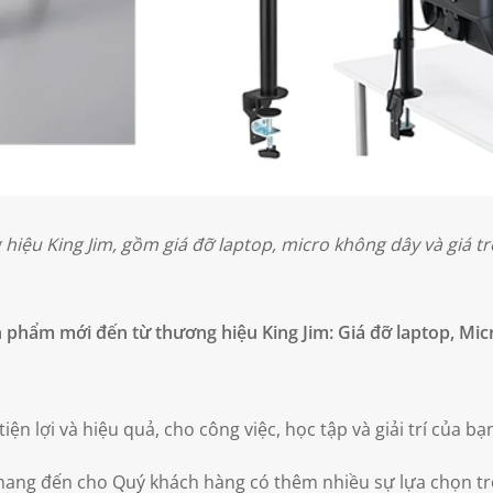
ệu King Jim, gồm giá đỡ laptop, micro không dây và giá tr
 phẩm mới đến từ thương hiệu King Jim: Giá đỡ laptop, Mic
 lợi và hiệu quả, cho công việc, học tập và giải trí của bạ
ang đến cho Quý khách hàng có thêm nhiều sự lựa chọn tr