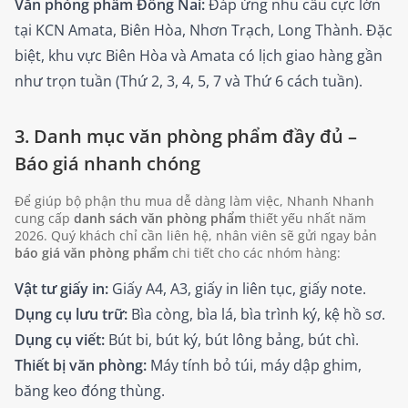
Văn phòng phẩm Đồng Nai:
Đáp ứng nhu cầu cực lớn
tại KCN Amata, Biên Hòa, Nhơn Trạch, Long Thành. Đặc
biệt, khu vực Biên Hòa và Amata có lịch giao hàng gần
như trọn tuần (Thứ 2, 3, 4, 5, 7 và Thứ 6 cách tuần).
3. Danh mục văn phòng phẩm đầy đủ –
Báo giá nhanh chóng
Để giúp bộ phận thu mua dễ dàng làm việc, Nhanh Nhanh
cung cấp
danh sách văn phòng phẩm
thiết yếu nhất năm
2026. Quý khách chỉ cần liên hệ, nhân viên sẽ gửi ngay bản
báo giá văn phòng phẩm
chi tiết cho các nhóm hàng:
Vật tư giấy in:
Giấy A4, A3, giấy in liên tục, giấy note.
Dụng cụ lưu trữ:
Bìa còng, bìa lá, bìa trình ký, kệ hồ sơ.
Dụng cụ viết:
Bút bi, bút ký, bút lông bảng, bút chì.
Thiết bị văn phòng:
Máy tính bỏ túi, máy dập ghim,
băng keo đóng thùng.