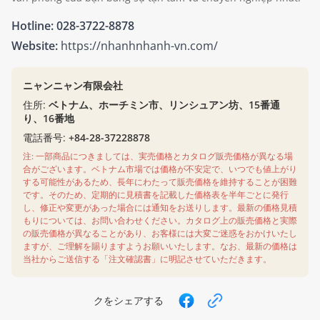
Hotline:
028-3722-8878
Website:
https://nhanhnhanh-vn.com/
ニャンニャン有限会社
住所:
ベトナム、ホーチミン市、リンシュアン坊、15番通
り、16番地
電話番号:
+84-28-37228878
注: 一部商品につきましては、実売価格とカタログ販売価格が異なる場
合がございます。ベトナム市場では価格が不安定で、いつでも値上がり
する可能性があるため、長年にわたって販売価格を維持することが困難
です。そのため、定期的に見積書を記載した価格表を半年ごとに発行
し、修正や変更があった場合には通知をお送りします。最新の価格見積
もりについては、お問い合わせください。カタログ上の販売価格と実際
の販売価格が異なることがあり、お客様には大変ご迷惑をおかけいたし
ますが、ご理解を賜りますようお願いいたします。なお、最新の価格は
当社からご送信する「注文確認書」に明記させていただきます。
クをシェアする