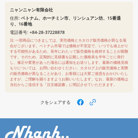
ニャンニャン有限会社
住所:
ベトナム、ホーチミン市、リンシュアン坊、15番通
り、16番地
電話番号:
+84-28-37228878
注: 一部商品につきましては、実売価格とカタログ販売価格が異なる場
合がございます。ベトナム市場では価格が不安定で、いつでも値上がり
する可能性があるため、長年にわたって販売価格を維持することが困難
です。そのため、定期的に見積書を記載した価格表を半年ごとに発行
し、修正や変更があった場合には通知をお送りします。最新の価格見積
もりについては、お問い合わせください。カタログ上の販売価格と実際
の販売価格が異なることがあり、お客様には大変ご迷惑をおかけいたし
ますが、ご理解を賜りますようお願いいたします。なお、最新の価格は
当社からご送信する「注文確認書」に明記させていただきます。
クをシェアする