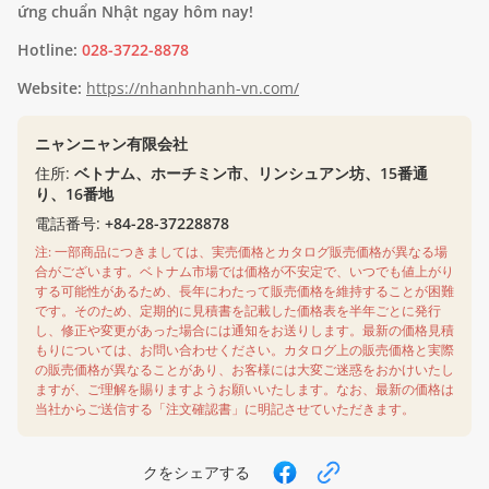
ứng chuẩn Nhật ngay hôm nay!
Hotline:
028-3722-8878
Website:
https://nhanhnhanh-vn.com/
ニャンニャン有限会社
住所:
ベトナム、ホーチミン市、リンシュアン坊、15番通
り、16番地
電話番号:
+84-28-37228878
注: 一部商品につきましては、実売価格とカタログ販売価格が異なる場
合がございます。ベトナム市場では価格が不安定で、いつでも値上がり
する可能性があるため、長年にわたって販売価格を維持することが困難
です。そのため、定期的に見積書を記載した価格表を半年ごとに発行
し、修正や変更があった場合には通知をお送りします。最新の価格見積
もりについては、お問い合わせください。カタログ上の販売価格と実際
の販売価格が異なることがあり、お客様には大変ご迷惑をおかけいたし
ますが、ご理解を賜りますようお願いいたします。なお、最新の価格は
当社からご送信する「注文確認書」に明記させていただきます。
クをシェアする