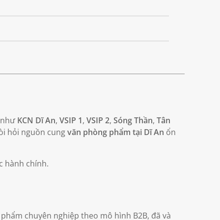
n như
KCN Dĩ An
,
VSIP 1
,
VSIP 2
,
Sóng Thần
,
Tân
đòi hỏi nguồn cung
văn phòng phẩm tại Dĩ An
ổn
ệc hành chính.
 phẩm chuyên nghiệp theo mô hình B2B, đã và