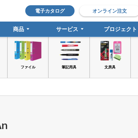
電子カタログ
オンライン注文
商品
サービス
プロジェクト
筆記用具
文房具
印鑑
An