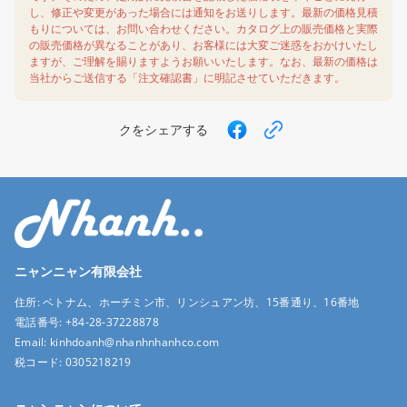
し、修正や変更があった場合には通知をお送りします。最新の価格見積
もりについては、お問い合わせください。カタログ上の販売価格と実際
の販売価格が異なることがあり、お客様には大変ご迷惑をおかけいたし
ますが、ご理解を賜りますようお願いいたします。なお、最新の価格は
当社からご送信する「注文確認書」に明記させていただきます。
クをシェアする
ニャンニャン有限会社
住所:
ベトナム、ホーチミン市、リンシュアン坊、15番通り、16番地
電話番号:
+84-28-37228878
Email:
kinhdoanh@nhanhnhanhco.com
税コード:
0305218219