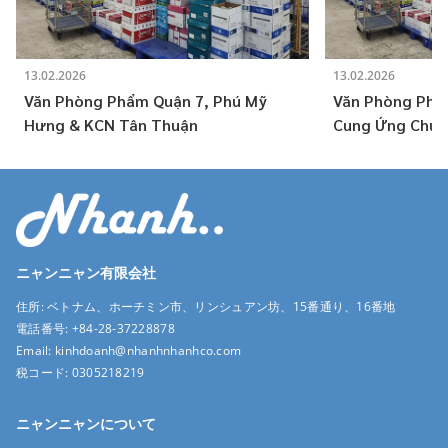
13.02.2026
13.02.2026
Văn Phòng Phẩm Quận 7, Phú Mỹ
Văn Phòng Phẩm
Hưng & KCN Tân Thuận
Cung Ứng Chuẩ
Nghệ Cao (SHT
ニャンニャン有限会社
住所:
ベトナム、ホーチミン市、リンシュアン坊、15番通り、16番地
電話番号:
+84-28-37228878
Email:
kinhdoanh@nhanhnhanhco.com
税コード:
0305218219
ニャンニャンについて