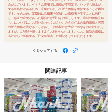
合がございます。ベトナム市場では価格が不安定で、いつでも値上がり
する可能性があるため、長年にわたって販売価格を維持することが困難
です。そのため、定期的に見積書を記載した価格表を半年ごとに発行
し、修正や変更があった場合には通知をお送りします。最新の価格見積
もりについては、お問い合わせください。カタログ上の販売価格と実際
の販売価格が異なることがあり、お客様には大変ご迷惑をおかけいたし
ますが、ご理解を賜りますようお願いいたします。なお、最新の価格は
当社からご送信する「注文確認書」に明記させていただきます。
クをシェアする
関連記事