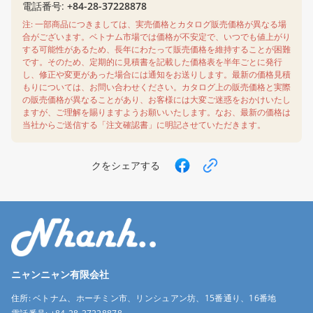
電話番号:
+84-28-37228878
注: 一部商品につきましては、実売価格とカタログ販売価格が異なる場
合がございます。ベトナム市場では価格が不安定で、いつでも値上がり
する可能性があるため、長年にわたって販売価格を維持することが困難
です。そのため、定期的に見積書を記載した価格表を半年ごとに発行
し、修正や変更があった場合には通知をお送りします。最新の価格見積
もりについては、お問い合わせください。カタログ上の販売価格と実際
の販売価格が異なることがあり、お客様には大変ご迷惑をおかけいたし
ますが、ご理解を賜りますようお願いいたします。なお、最新の価格は
当社からご送信する「注文確認書」に明記させていただきます。
クをシェアする
ニャンニャン有限会社
住所:
ベトナム、ホーチミン市、リンシュアン坊、15番通り、16番地