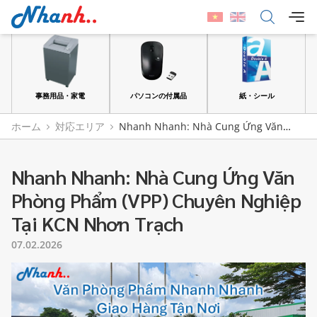
品
事務用品・家電
パソコンの付属品
紙・シール
ホーム
対応エリア
Nhanh Nhanh: Nhà Cung Ứng Văn
Phòng Phẩm (VPP) Chuyên Nghiệp Tại KCN Nhơn Trạch
Nhanh Nhanh: Nhà Cung Ứng Văn
Phòng Phẩm (VPP) Chuyên Nghiệp
Tại KCN Nhơn Trạch
07.02.2026