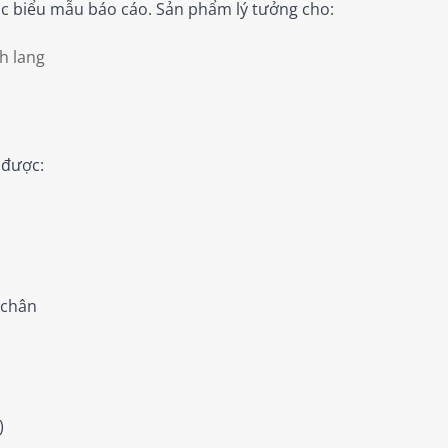
oặc biểu mẫu báo cáo. Sản phẩm lý tưởng cho:
h lang
 được:
 chân
)