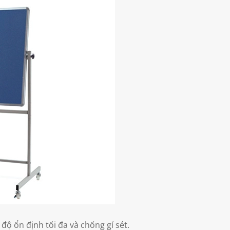
độ ổn định tối đa và chống gỉ sét.