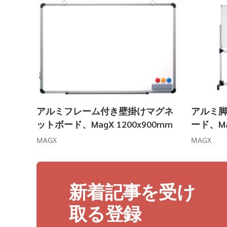
アルミフレーム付き壁掛けマグネ
アルミ
ットボード、MagX 1200x900mm
ード、Mag
1200x9
MAGX
MAGX
新着記事を受け
取る登録