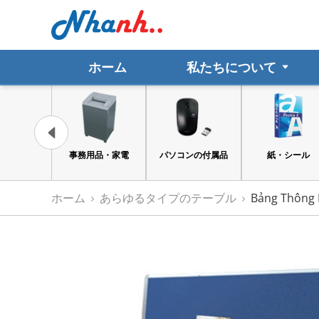
ホーム
私たちについて
品・家電
パソコンの付属品
紙・シール
ファイル
ホーム
あらゆるタイプのテーブル
Bảng Thông 