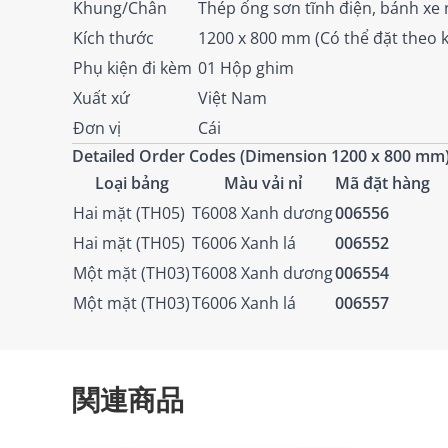
Khung/Chân
Thép ống sơn tĩnh điện, bánh xe
Kích thước
1200 x 800 mm (Có thể đặt theo k
Phụ kiện đi kèm
01 Hộp ghim
Xuất xứ
Việt Nam
Đơn vị
Cái
Detailed Order Codes (Dimension 1200 x 800 mm)
Loại bảng
Màu vải nỉ
Mã đặt hàng
Hai mặt (TH05)
T6008 Xanh dương
006556
Hai mặt (TH05)
T6006 Xanh lá
006552
Một mặt (TH03)
T6008 Xanh dương
006554
Một mặt (TH03)
T6006 Xanh lá
006557
関連商品