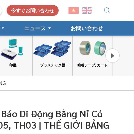
今すぐお問い合わせ
ニュース
お問い合わせ
プラスチック棚
粘着テープ, カート
工具と安全保護具
消費財
ẢNG
Báo Di Động Bằng Nỉ Có
5, TH03 | THẾ GIỚI BẢNG