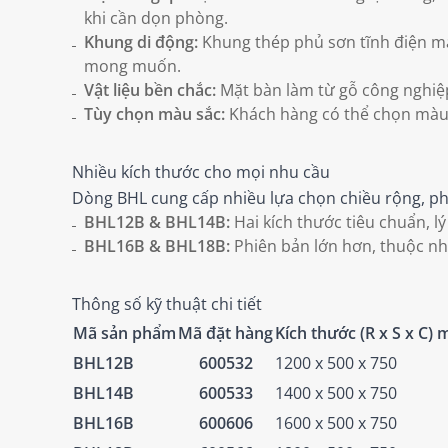
khi cần dọn phòng.
Khung di động:
Khung thép phủ sơn tĩnh điện màu 
mong muốn.
Vật liệu bền chắc:
Mặt bàn làm từ gỗ công nghiệ
Tùy chọn màu sắc:
Khách hàng có thể chọn màu 
Nhiều kích thước cho mọi nhu cầu
Dòng BHL cung cấp nhiều lựa chọn chiều rộng, ph
BHL12B & BHL14B:
Hai kích thước tiêu chuẩn, 
BHL16B & BHL18B:
Phiên bản lớn hơn, thuộc nh
Thông số kỹ thuật chi tiết
Mã sản phẩm
Mã đặt hàng
Kích thước (R x S x C)
BHL12B
600532
1200 x 500 x 750
BHL14B
600533
1400 x 500 x 750
BHL16B
600606
1600 x 500 x 750