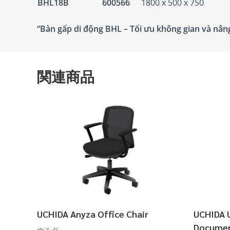
BHL18B
600566
1800 x 500 x 750
“Bàn gấp di động BHL – Tối ưu không gian và nâng
関連商品
UCHIDA Anyza Office Chair
UCHIDA 
Documen