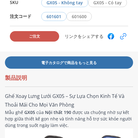
SKU
GX05 - Không tay
GX05 - Có tay
注文コード
601601
601600
リンクをシェアする
ご注文
電子カタログで商品をもっと見る
製品説明
Ghế Xoay Lưng Lưới GX05 – Sự Lựa Chọn Kinh Tế Và
Thoải Mái Cho Mọi Văn Phòng
Mẫu ghế
GX05
của
Nội thất 190
được ưa chuộng nhờ sự kết
hợp giữa thiết kế gọn nhẹ và tính năng hỗ trợ sức khỏe người
dùng trong suốt ngày làm việc.