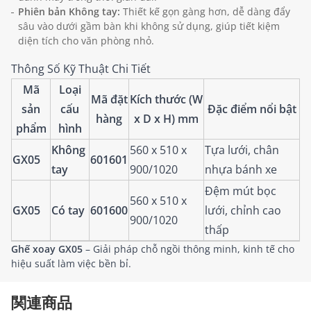
Phiên bản Không tay:
Thiết kế gọn gàng hơn, dễ dàng đẩy
sâu vào dưới gầm bàn khi không sử dụng, giúp tiết kiệm
diện tích cho văn phòng nhỏ.
Thông Số Kỹ Thuật Chi Tiết
Mã
Loại
Mã đặt
Kích thước (W
sản
cấu
Đặc điểm nổi bật
hàng
x D x H) mm
phẩm
hình
Không
560 x 510 x
Tựa lưới, chân
GX05
601601
tay
900/1020
nhựa bánh xe
Đệm mút bọc
560 x 510 x
GX05
Có tay
601600
lưới, chỉnh cao
900/1020
thấp
Ghế xoay GX05
– Giải pháp chỗ ngồi thông minh, kinh tế cho
hiệu suất làm việc bền bỉ.
関連商品