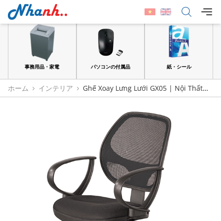
品
事務用品・家電
パソコンの付属品
紙・シール
ホーム
インテリア
Ghế Xoay Lưng Lưới GX05 | Nội Thất
190