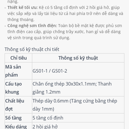
nặng.
Thiết kế tối ưu:
Kệ có 5 tầng cố định với 2 hồi giá hở, giúp
việc sắp xếp và lấy tài liệu từ cả hai phía trở nên dễ dàng và
thông thoáng.
Công nghệ sơn tĩnh điện:
Toàn bộ bề mặt kệ được phủ sơn
tĩnh điện cao cấp, giúp chống trầy xước, han gỉ và dễ dàng
vệ sinh trong quá trình sử dụng.
Thông số kỹ thuật chi tiết
Chỉ tiêu
Thông số kỹ thuật
Mã sản
GS01-1 / GS01-2
phẩm
Cấu tạo
Chân ống thép 30x30x1.1mm; Thanh
khung
giằng 1.2mm
Chất liệu
Thép dày 0.6mm (Tăng cứng bằng thép
đợt
dày 1mm)
Số tầng
5 tầng cố định
Kiểu dáng
2 hồi giá hở