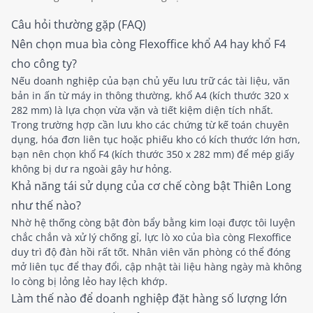
Câu hỏi thường gặp (FAQ)
Nên chọn mua bìa còng Flexoffice khổ A4 hay khổ F4
cho công ty?
Nếu doanh nghiệp của bạn chủ yếu lưu trữ các tài liệu, văn
bản in ấn từ máy in thông thường, khổ A4 (kích thước 320 x
282 mm) là lựa chọn vừa vặn và tiết kiệm diện tích nhất.
Trong trường hợp cần lưu kho các chứng từ kế toán chuyên
dụng, hóa đơn liên tục hoặc phiếu kho có kích thước lớn hơn,
bạn nên chọn khổ F4 (kích thước 350 x 282 mm) để mép giấy
không bị dư ra ngoài gây hư hỏng.
Khả năng tái sử dụng của cơ chế còng bật Thiên Long
như thế nào?
Nhờ hệ thống còng bật đòn bẩy bằng kim loại được tôi luyện
chắc chắn và xử lý chống gỉ, lực lò xo của bìa còng Flexoffice
duy trì độ đàn hồi rất tốt. Nhân viên văn phòng có thể đóng
mở liên tục để thay đổi, cập nhật tài liệu hàng ngày mà không
lo còng bị lỏng lẻo hay lệch khớp.
Làm thế nào để doanh nghiệp đặt hàng số lượng lớn