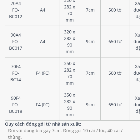
320 x
70A4
X
282 x
FO-
A4
7cm
500 tờ
dư
70
BC012
đ
mm
320 x
90A4
X
282 x
FO-
A4
9cm
650 tờ
dư
90
BC017
đ
mm
350 x
70F4
X
282 x
FO-
F4 (FC)
7cm
500 tờ
dư
70
BC14
đ
mm
350 x
90F4
X
282 x
FO-
F4 (FC)
9cm
650 tờ
dư
90
BC018
đ
mm
Quy cách đóng gói từ nhà sản xuất:
Đối với dòng bìa gáy 7cm: Đóng gói 10 cái / lốc; 40 cái /
thùng.