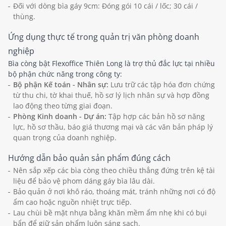
Đối với dòng bìa gáy 9cm: Đóng gói 10 cái / lốc; 30 cái /
thùng.
Ứng dụng thực tế trong quản trị văn phòng doanh
nghiệp
Bìa còng bật Flexoffice Thiên Long là trợ thủ đắc lực tại nhiều
bộ phận chức năng trong công ty:
Bộ phận Kế toán - Nhân sự:
Lưu trữ các tập hóa đơn chứng
từ thu chi, tờ khai thuế, hồ sơ lý lịch nhân sự và hợp đồng
lao động theo từng giai đoạn.
Phòng Kinh doanh - Dự án:
Tập hợp các bản hồ sơ năng
lực, hồ sơ thầu, báo giá thương mại và các văn bản pháp lý
quan trọng của doanh nghiệp.
Hướng dẫn bảo quản sản phẩm đúng cách
Nên sắp xếp các bìa còng theo chiều thẳng đứng trên kệ tài
liệu để bảo vệ phom dáng gáy bìa lâu dài.
Bảo quản ở nơi khô ráo, thoáng mát, tránh những nơi có độ
ẩm cao hoặc nguồn nhiệt trực tiếp.
Lau chùi bề mặt nhựa bằng khăn mềm ẩm nhẹ khi có bụi
bẩn để giữ sản phẩm luôn sáng sạch.