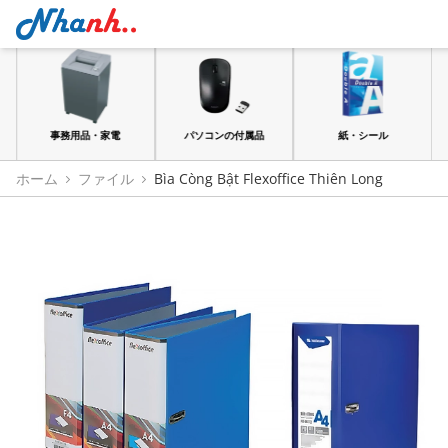
品
事務用品・家電
パソコンの付属品
紙・シール
ホーム
ファイル
Bìa Còng Bật Flexoffice Thiên Long