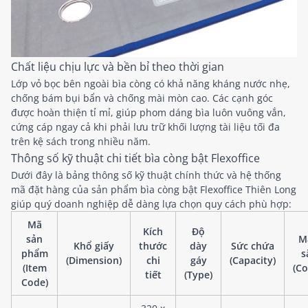
Chất liệu chịu lực và bền bỉ theo thời gian
Lớp vỏ bọc bên ngoài bìa còng có khả năng kháng nước nhẹ,
chống bám bụi bẩn và chống mài mòn cao. Các cạnh góc
được hoàn thiện tỉ mỉ, giúp phom dáng bìa luôn vuông vắn,
cứng cáp ngay cả khi phải lưu trữ khối lượng tài liệu tối đa
trên kệ sách trong nhiều năm.
Thông số kỹ thuật chi tiết bìa còng bật Flexoffice
Dưới đây là bảng thông số kỹ thuật chính thức và hệ thống
mã đặt hàng của sản phẩm bìa còng bật Flexoffice Thiên Long
giúp quý doanh nghiệp dễ dàng lựa chọn quy cách phù hợp:
Mã
Kích
Độ
sản
M
Khổ giấy
thước
dày
Sức chứa
phẩm
s
(Dimension)
chi
gáy
(Capacity)
(Item
(Co
tiết
(Type)
Code)