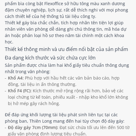
phẩm bìa còng bật Flexoffice sở hữu tông màu xanh dương
đậm chuyên nghiệp, lịch sự, rất dễ thích nghi với mọi phong
cách thiết kế của hệ thống tủ tài liệu công ty.
Thiết kế gáy bìa chắc chắn, tích hợp nhãn tên tiện lợi giúp
nhân viên văn phòng dễ dàng ghi chú thông tin, mã hóa dự
án hoặc phân loại hồ sơ theo năm tài chính một cách khoa
học.
Thiết kế thông minh và ưu điểm nổi bật của sản phẩm
Đa dạng kích thước và sức chứa cực lớn
Sản phẩm được chia làm hai khổ giấy tiêu chuẩn thông dụng
nhất trong văn phòng:
Khổ A4:
Phù hợp với hầu hết các văn bản báo cáo, hợp
đồng, tài liệu in ấn thông thường.
Khổ F4 (FC):
Kích thước mở rộng rộng rãi hơn, bảo vệ các
loại chứng từ kế toán, phiếu xuất - nhập kho khổ lớn không
bị hở mép gây rách hỏng.
Để đáp ứng khối lượng tài liệu phát sinh liên tục tại các
phòng ban, Thiên Long mang đến hai tùy chọn độ dày gáy:
Độ dày gáy 7cm (70mm):
Đạt sức chứa tối ưu lên đến 500 tờ
giấy văn phòng định lượng tiêu chuẩn.