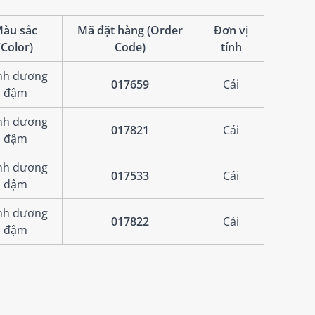
àu sắc
Mã đặt hàng (Order
Đơn vị
(Color)
Code)
tính
nh dương
017659
Cái
đậm
nh dương
017821
Cái
đậm
nh dương
017533
Cái
đậm
nh dương
017822
Cái
đậm