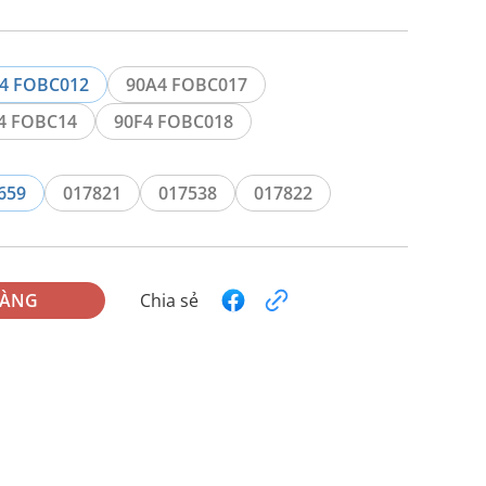
4 FOBC012
90A4 FOBC017
4 FOBC14
90F4 FOBC018
659
017821
017538
017822
HÀNG
Chia sẻ