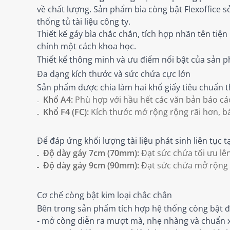
về chất lượng. Sản phẩm bìa còng bật Flexoffice 
thống tủ tài liệu công ty.
Thiết kế gáy bìa chắc chắn, tích hợp nhãn tên tiệ
chính một cách khoa học.
Thiết kế thông minh và ưu điểm nổi bật của sản 
Đa dạng kích thước và sức chứa cực lớn
Sản phẩm được chia làm hai khổ giấy tiêu chuẩn 
Khổ A4:
Phù hợp với hầu hết các văn bản báo cáo
Khổ F4 (FC):
Kích thước mở rộng rộng rãi hơn, bả
Để đáp ứng khối lượng tài liệu phát sinh liên tục
Độ dày gáy 7cm (70mm):
Đạt sức chứa tối ưu lê
Độ dày gáy 9cm (90mm):
Đạt sức chứa mở rộng lê
Cơ chế còng bật kim loại chắc chắn
Bên trong sản phẩm tích hợp hệ thống còng bật đò
- mở còng diễn ra mượt mà, nhẹ nhàng và chuẩn xác