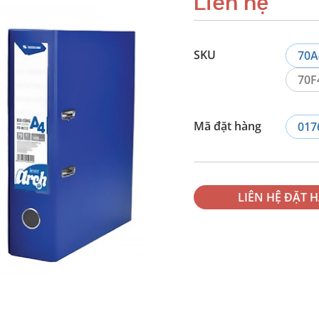
Liên hệ
SKU
70A
70F
Mã đặt hàng
017
LIÊN HỆ ĐẶT 