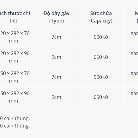
ích thước chi
Độ dày gáy
Sức chứa
M
tiết
(Type)
(Capacity)
20 x 282 x 70
Xa
7cm
500 tờ
mm
20 x 282 x 90
Xa
9cm
650 tờ
mm
50 x 282 x 70
Xa
7cm
500 tờ
mm
50 x 282 x 90
Xa
9cm
650 tờ
mm
0 cái / thùng.
0 cái / thùng.