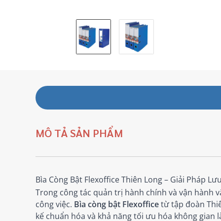
MÔ TẢ SẢN PHẨM
Bìa Còng Bật Flexoffice Thiên Long – Giải Pháp L
Trong công tác quản trị hành chính và vận hành vă
công việc.
Bìa còng bật Flexoffice
từ tập đoàn Thiê
kế chuẩn hóa và khả năng tối ưu hóa không gian l