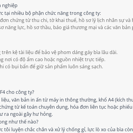
h nghiệp
lực tại nhiều bộ phận chức năng trong công ty:
đơn chứng từ thu chi, tờ khai thuế, hồ sơ lý lịch nhân sự v
ơ năng lực, hồ sơ thầu, báo giá thương mại và các văn bản
trên kệ tài liệu để bảo vệ phom dáng gáy bìa lâu dài.
g nơi có độ ẩm cao hoặc nguồn nhiệt trực tiếp.
 có bụi bẩn để giữ sản phẩm luôn sáng sạch.
F4 cho công ty?
liệu, văn bản in ấn từ máy in thông thường, khổ A4 (kích th
 chứng từ kế toán chuyên dụng, hóa đơn liên tục hoặc phiếu
ư ra ngoài gây hư hỏng.
Long như thế nào?
ôi luyện chắc chắn và xử lý chống gỉ, lực lò xo của bìa còng