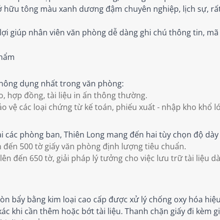
sở hữu tông màu xanh dương đậm chuyên nghiệp, lịch sự, rất
n lợi giúp nhân viên văn phòng dễ dàng ghi chú thông tin, m
phẩm
thông dụng nhất trong văn phòng:
, hợp đồng, tài liệu in ấn thông thường.
o vệ các loại chứng từ kế toán, phiếu xuất - nhập kho khổ 
 tại các phòng ban, Thiên Long mang đến hai tùy chọn độ dày
n đến 500 tờ giấy văn phòng định lượng tiêu chuẩn.
n đến 650 tờ, giải pháp lý tưởng cho việc lưu trữ tài liệu d
n bẩy bằng kim loại cao cấp được xử lý chống oxy hóa hiệu
 khi cần thêm hoặc bớt tài liệu. Thanh chặn giấy đi kèm gi