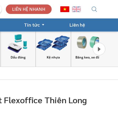
LIÊN HỆ NHANH
Tin tức
Liên hệ
Dấu đóng
Kệ nhựa
Băng keo, xe đẩy
Công cụ và
lao 
t Flexoffice Thiên Long