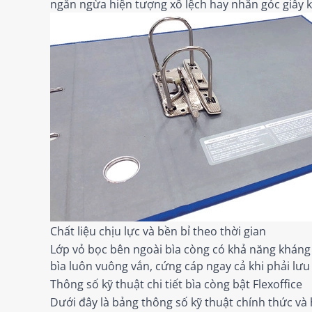
ngăn ngừa hiện tượng xô lệch hay nhăn góc giấy k
Chất liệu chịu lực và bền bỉ theo thời gian
Lớp vỏ bọc bên ngoài bìa còng có khả năng kháng
bìa luôn vuông vắn, cứng cáp ngay cả khi phải lưu 
Thông số kỹ thuật chi tiết bìa còng bật Flexoffice
Dưới đây là bảng thông số kỹ thuật chính thức và