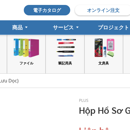
電子カタログ
オンライン注文
商品
サービス
プロジェクト
筆記用具
文房具
印鑑
Lưu Dọc)
PLUS
Hộp Hồ Sơ G