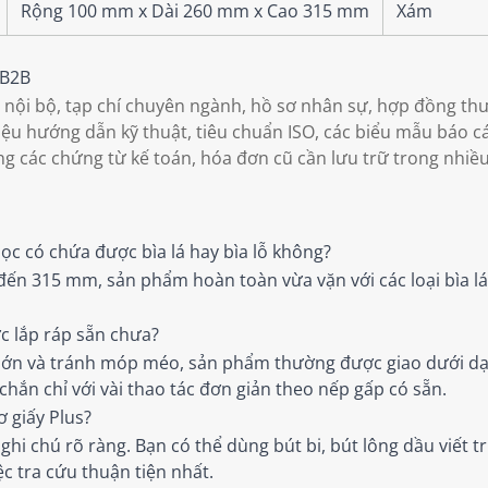
Rộng 100 mm x Dài 260 mm x Cao 315 mm
Xám
 B2B
h nội bộ, tạp chí chuyên ngành, hồ sơ nhân sự, hợp đồng th
liệu hướng dẫn kỹ thuật, tiêu chuẩn ISO, các biểu mẫu báo 
ng các chứng từ kế toán, hóa đơn cũ cần lưu trữ trong nhiề
dọc có chứa được bìa lá hay bìa lỗ không?
 đến 315 mm, sản phẩm hoàn toàn vừa vặn với các loại bìa l
c lắp ráp sẵn chưa?
 lớn và tránh móp méo, sản phẩm thường được giao dưới dạ
ắn chỉ với vài thao tác đơn giản theo nếp gấp có sẵn.
ơ giấy Plus?
hi chú rõ ràng. Bạn có thể dùng bút bi, bút lông dầu viết tr
ệc tra cứu thuận tiện nhất.