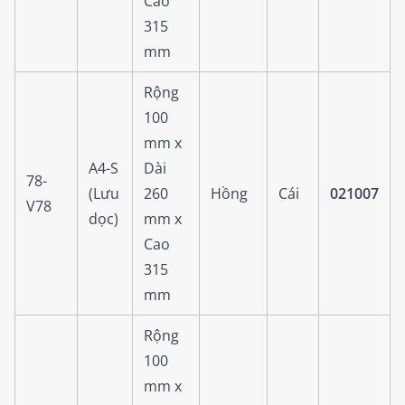
Cao
315
mm
Rộng
100
mm x
A4-S
Dài
78-
(Lưu
260
Hồng
Cái
021007
V78
dọc)
mm x
Cao
315
mm
Rộng
100
mm x