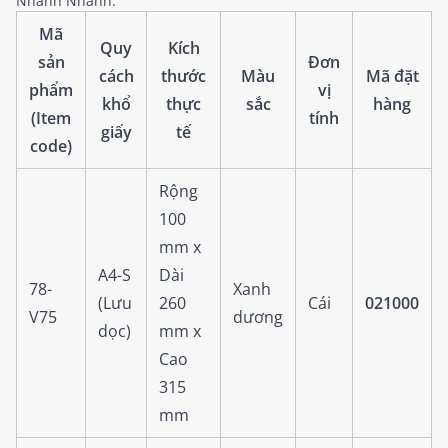
Nhanh Nhanh:
Mã
Quy
Kích
sản
Đơn
cách
thước
Màu
Mã đặt
phẩm
vị
khổ
thực
sắc
hàng
(Item
tính
giấy
tế
code)
Rộng
100
mm x
A4-S
Dài
78-
Xanh
(Lưu
260
Cái
021000
V75
dương
dọc)
mm x
Cao
315
mm