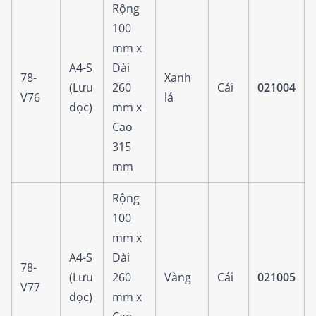
Rộng
100
mm x
A4-S
Dài
78-
Xanh
(Lưu
260
Cái
021004
V76
lá
dọc)
mm x
Cao
315
mm
Rộng
100
mm x
A4-S
Dài
78-
(Lưu
260
Vàng
Cái
021005
V77
dọc)
mm x