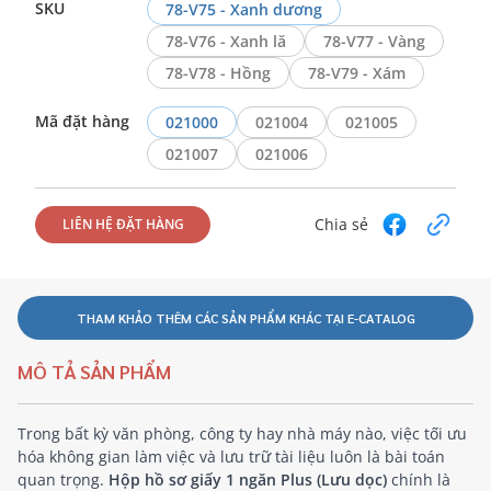
SKU
78-V75 - Xanh dương
78-V76 - Xanh lă
78-V77 - Vàng
78-V78 - Hồng
78-V79 - Xám
Mã đặt hàng
021000
021004
021005
021007
021006
Chia sẻ
LIÊN HỆ ĐẶT HÀNG
THAM KHẢO THÊM CÁC SẢN PHẨM KHÁC TẠI E-CATALOG
MÔ TẢ SẢN PHẨM
Trong bất kỳ văn phòng, công ty hay nhà máy nào, việc tối ưu
hóa không gian làm việc và lưu trữ tài liệu luôn là bài toán
quan trọng.
Hộp hồ sơ giấy 1 ngăn Plus (Lưu dọc)
chính là