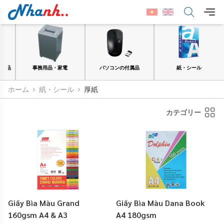
品
事務用品・家電
パソコンの付属品
紙・シール
ホーム
紙・シール
厚紙
カテゴリー
Giấy Bìa Màu Grand
Giấy Bìa Màu Dana Book
160gsm A4 & A3
A4 180gsm