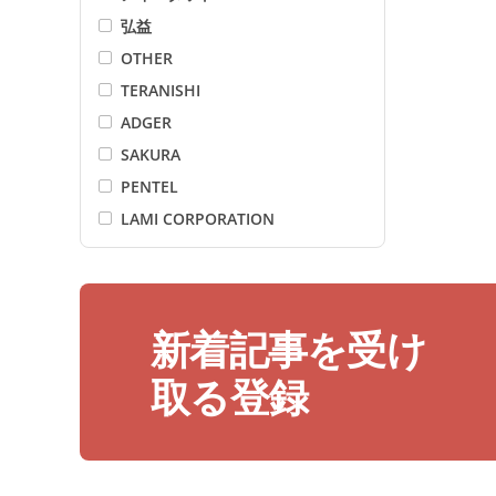
弘益
OTHER
TERANISHI
ADGER
SAKURA
PENTEL
LAMI CORPORATION
motto
FUJIFILM
I-O DATA
新着記事を受け
LiOA
Điện Quang
取る登録
Maxell
Energizer
PILOT