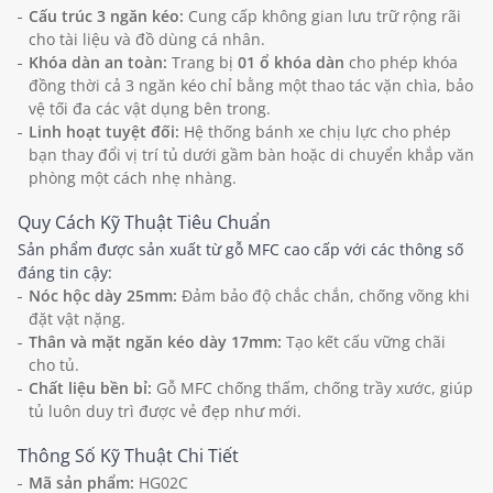
Cấu trúc 3 ngăn kéo:
Cung cấp không gian lưu trữ rộng rãi
cho tài liệu và đồ dùng cá nhân.
Khóa dàn an toàn:
Trang bị
01 ổ khóa dàn
cho phép khóa
đồng thời cả 3 ngăn kéo chỉ bằng một thao tác vặn chìa, bảo
vệ tối đa các vật dụng bên trong.
Linh hoạt tuyệt đối:
Hệ thống bánh xe chịu lực cho phép
bạn thay đổi vị trí tủ dưới gầm bàn hoặc di chuyển khắp văn
phòng một cách nhẹ nhàng.
Quy Cách Kỹ Thuật Tiêu Chuẩn
Sản phẩm được sản xuất từ gỗ MFC cao cấp với các thông số
đáng tin cậy:
Nóc hộc dày 25mm:
Đảm bảo độ chắc chắn, chống võng khi
đặt vật nặng.
Thân và mặt ngăn kéo dày 17mm:
Tạo kết cấu vững chãi
cho tủ.
Chất liệu bền bỉ:
Gỗ MFC chống thấm, chống trầy xước, giúp
tủ luôn duy trì được vẻ đẹp như mới.
Thông Số Kỹ Thuật Chi Tiết
Mã sản phẩm:
HG02C