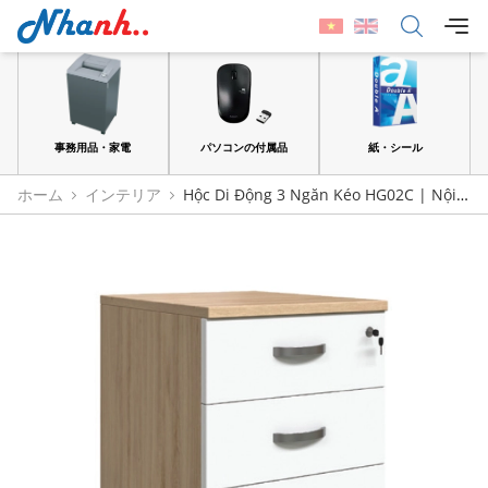
品
事務用品・家電
パソコンの付属品
紙・シール
ホーム
インテリア
Hộc Di Động 3 Ngăn Kéo HG02C | Nội
Thất 190