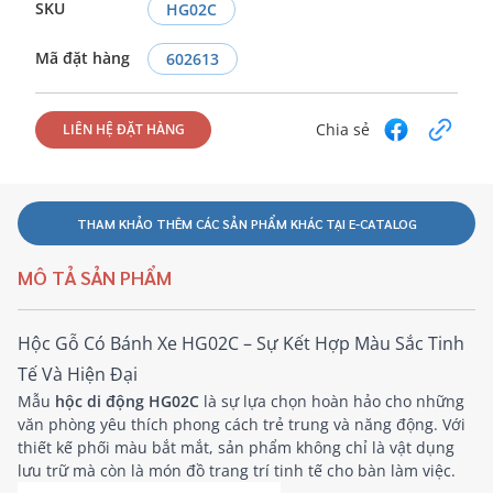
SKU
HG02C
Mã đặt hàng
602613
Chia sẻ
LIÊN HỆ ĐẶT HÀNG
THAM KHẢO THÊM CÁC SẢN PHẨM KHÁC TẠI E-CATALOG
MÔ TẢ SẢN PHẨM
Hộc Gỗ Có Bánh Xe HG02C – Sự Kết Hợp Màu Sắc Tinh
Tế Và Hiện Đại
Mẫu
hộc di động HG02C
là sự lựa chọn hoàn hảo cho những
văn phòng yêu thích phong cách trẻ trung và năng động. Với
thiết kế phối màu bắt mắt, sản phẩm không chỉ là vật dụng
lưu trữ mà còn là món đồ trang trí tinh tế cho bàn làm việc.