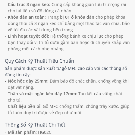
Cấu trúc 3 ngăn kéo:
Cung cấp không gian lưu trữ rộng rãi
cho tài liệu và đồ dùng cá nhân.
Khóa dàn an toàn:
Trang bị
01 ổ khóa dàn
cho phép khóa
đồng thời cả 3 ngăn kéo chỉ bằng một thao tác vặn chìa, bảo
vệ tối đa các vật dụng bên trong.
Linh hoạt tuyệt đối:
Hệ thống bánh xe chịu lực cho phép
bạn thay đổi vị trí tủ dưới gầm bàn hoặc di chuyển khắp văn
phòng một cách nhẹ nhàng.
Quy Cách Kỹ Thuật Tiêu Chuẩn
Sản phẩm được sản xuất từ gỗ MFC cao cấp với các thông số
đáng tin cậy:
Nóc hộc dày 25mm:
Đảm bảo độ chắc chắn, chống võng khi
đặt vật nặng.
Thân và mặt ngăn kéo dày 17mm:
Tạo kết cấu vững chãi
cho tủ.
Chất liệu bền bỉ:
Gỗ MFC chống thấm, chống trầy xước, giúp
tủ luôn duy trì được vẻ đẹp như mới.
Thông Số Kỹ Thuật Chi Tiết
Mã sản phẩm:
HG02C