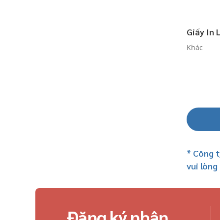
LAMI CORPORATION
motto
Giấy In 
FUJIFILM
Khác
I-O DATA
LiOA
Điện Quang
Maxell
Energizer
Dino
DEAL
MAGX
* Công t
vui lòng
PILOT
BROTHER
Casio
JHA
Đăng ký nhận