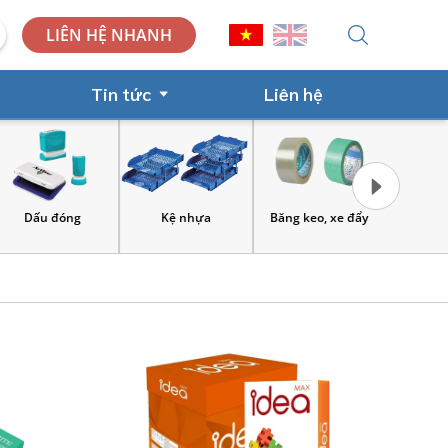
LIÊN HỆ NHANH
Tin tức
Liên hệ
Dấu đóng
Kệ nhựa
Băng keo, xe đẩy
Công cụ và
lao 