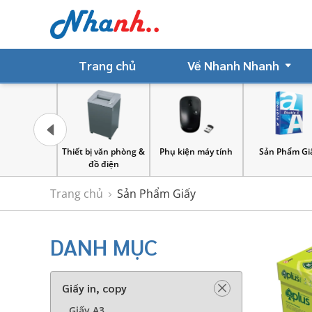
Trang chủ
Về Nhanh Nhanh
 châm
Thiết bị văn phòng &
Phụ kiện máy tính
Sản Phẩm Giấ
đồ điện
Trang chủ
Sản Phẩm Giấy
DANH MỤC
Giấy in, copy
Giấy A3