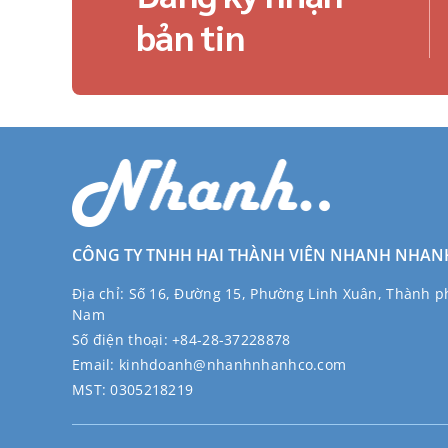
KAO
bản tin
KONISHI
K-WORK
WELCO
YUWA
WAI
HIKOKI
COMIX
PAPER ONE
CÔNG TY TNHH HAI THÀNH VIÊN NHANH NHAN
ELECOM
Địa chỉ:
Số 16, Đường 15, Phường Linh Xuân, Thành ph
KING JIM
Nam
ORION
Số điện thoại:
+84-28-37228878
PHÚC LONG
Email:
kinhdoanh@nhanhnhanhco.com
POCARI
MST:
0305218219
KIRIN
CONDOR