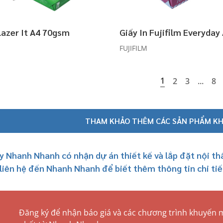
Lazer It A4 70gsm
Giấy In Fujifilm Everyday
FUJIFILM
1
2
3
...
8
THAM KHẢO THÊM CÁC SẢN PHẨM KH
y Nhanh Nhanh có nhận dự án thiết kế và lắp đặt nội t
 liên hệ đến Nhanh Nhanh để biết thêm thông tin chi tiế
Đăng ký để nhận báo giá và các chương trình khuyến 