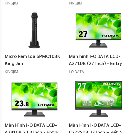
KINGJIM
KINGJIM
Micro kèm loa SPMC10BK |
Màn hình I-O DATA LCD-
King Jim
A271DB (27 Inch) - Entry
KINGJIM
I-O DATA
Màn Hình I-O DATA LCD-
Màn Hình I-O DATA LCD-
A241DB 23.8 Inch - Entry
C272SDB 27 Inch – Kết Nối