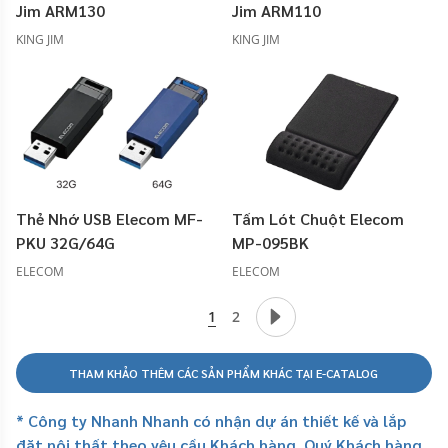
Jim ARM130
Jim ARM110
KING JIM
KING JIM
Thẻ Nhớ USB Elecom MF-
Tấm Lót Chuột Elecom
PKU 32G/64G
MP-095BK
ELECOM
ELECOM
1
2
THAM KHẢO THÊM CÁC SẢN PHẨM KHÁC TẠI E-CATALOG
* Công ty Nhanh Nhanh có nhận dự án thiết kế và lắp
đặt nội thất theo yêu cầu Khách hàng. Quý Khách hàng