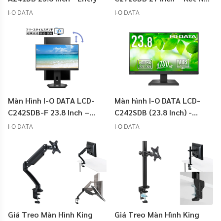
USB-C
I-O DATA
I-O DATA
Màn Hình I-O DATA LCD-
Màn hình I-O DATA LCD-
C242SDB-F 23.8 Inch –
C242SDB (23.8 Inch) -
Chân Đế Linh Hoạt, Xoay
TYPE-C
I-O DATA
I-O DATA
Dọc 90°
Giá Treo Màn Hình King
Giá Treo Màn Hình King