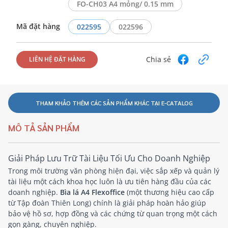
FO-CH03 A4 mỏng/ 0.15 mm
Mã đặt hàng
022595
022596
Chia sẻ
LIÊN HỆ ĐẶT HÀNG
THAM KHẢO THÊM CÁC SẢN PHẨM KHÁC TẠI E-CATALOG
MÔ TẢ SẢN PHẨM
Giải Pháp Lưu Trữ Tài Liệu Tối Ưu Cho Doanh Nghiệp
Trong môi trường văn phòng hiện đại, việc sắp xếp và quản lý
tài liệu một cách khoa học luôn là ưu tiên hàng đầu của các
doanh nghiệp.
Bìa lá A4 Flexoffice
(một thương hiệu cao cấp
từ Tập đoàn Thiên Long) chính là giải pháp hoàn hảo giúp
bảo vệ hồ sơ, hợp đồng và các chứng từ quan trọng một cách
gọn gàng, chuyên nghiệp.