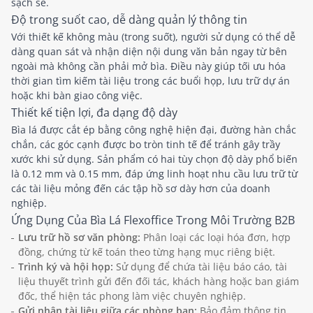
sạch sẽ.
Độ trong suốt cao, dễ dàng quản lý thông tin
Với thiết kế không màu (trong suốt), người sử dụng có thể dễ
dàng quan sát và nhận diện nội dung văn bản ngay từ bên
ngoài mà không cần phải mở bìa. Điều này giúp tối ưu hóa
thời gian tìm kiếm tài liệu trong các buổi họp, lưu trữ dự án
hoặc khi bàn giao công việc.
Thiết kế tiện lợi, đa dạng độ dày
Bìa lá được cắt ép bằng công nghệ hiện đại, đường hàn chắc
chắn, các góc cạnh được bo tròn tinh tế để tránh gây trầy
xước khi sử dụng. Sản phẩm có hai tùy chọn độ dày phổ biến
là 0.12 mm và 0.15 mm, đáp ứng linh hoạt nhu cầu lưu trữ từ
các tài liệu mỏng đến các tập hồ sơ dày hơn của doanh
nghiệp.
Ứng Dụng Của Bìa Lá Flexoffice Trong Môi Trường B2B
Lưu trữ hồ sơ văn phòng:
Phân loại các loại hóa đơn, hợp
đồng, chứng từ kế toán theo từng hạng mục riêng biệt.
Trình ký và hội họp:
Sử dụng để chứa tài liệu báo cáo, tài
liệu thuyết trình gửi đến đối tác, khách hàng hoặc ban giám
đốc, thể hiện tác phong làm việc chuyên nghiệp.
Gửi nhận tài liệu giữa các phòng ban:
Bảo đảm thông tin