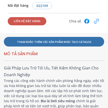
Mã đặt hàng
022109
Chia sẻ
LIÊN HỆ ĐẶT HÀNG
THAM KHẢO THÊM CÁC SẢN PHẨM KHÁC TẠI E-CATALOG
MÔ TẢ SẢN PHẨM
Giải Pháp Lưu Trữ Tối Ưu, Tiết Kiệm Không Gian Cho
Doanh Nghiệp
Trong các công việc hành chính văn phòng hằng ngày, việc tối
ưu hóa không gian lưu trữ tài liệu luôn là vấn đề được nhiều
doanh nghiệp quan tâm. Với các tập hồ sơ phát sinh liên tục,
việc sử dụng các loại bìa quá dày sẽ vô tình làm tăng thể tích
lưu trữ trong tủ hồ sơ.
Bìa lá Deli siêu mỏng
chính là giải
pháp kinh tế và tiện lợi vượt trội, giúp phân loại, bảo quản