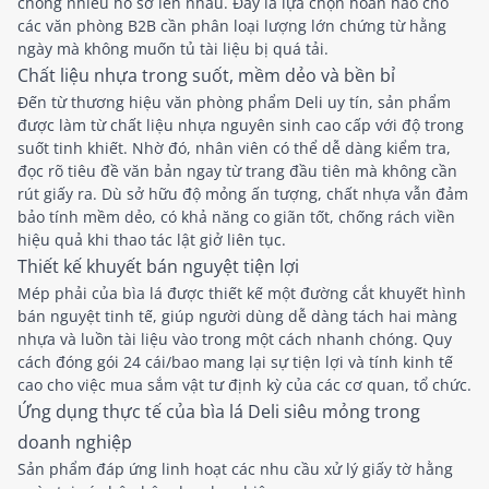
chồng nhiều hồ sơ lên nhau. Đây là lựa chọn hoàn hảo cho
các văn phòng B2B cần phân loại lượng lớn chứng từ hằng
ngày mà không muốn tủ tài liệu bị quá tải.
Chất liệu nhựa trong suốt, mềm dẻo và bền bỉ
Đến từ thương hiệu văn phòng phẩm Deli uy tín, sản phẩm
được làm từ chất liệu nhựa nguyên sinh cao cấp với độ trong
suốt tinh khiết. Nhờ đó, nhân viên có thể dễ dàng kiểm tra,
đọc rõ tiêu đề văn bản ngay từ trang đầu tiên mà không cần
rút giấy ra. Dù sở hữu độ mỏng ấn tượng, chất nhựa vẫn đảm
bảo tính mềm dẻo, có khả năng co giãn tốt, chống rách viền
hiệu quả khi thao tác lật giở liên tục.
Thiết kế khuyết bán nguyệt tiện lợi
Mép phải của bìa lá được thiết kế một đường cắt khuyết hình
bán nguyệt tinh tế, giúp người dùng dễ dàng tách hai màng
nhựa và luồn tài liệu vào trong một cách nhanh chóng. Quy
cách đóng gói 24 cái/bao mang lại sự tiện lợi và tính kinh tế
cao cho việc mua sắm vật tư định kỳ của các cơ quan, tổ chức.
Ứng dụng thực tế của bìa lá Deli siêu mỏng trong
doanh nghiệp
Sản phẩm đáp ứng linh hoạt các nhu cầu xử lý giấy tờ hằng