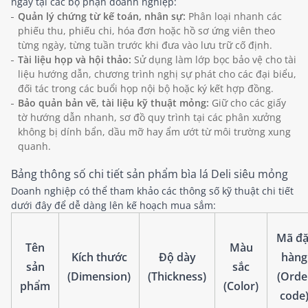
ngày tại các bộ phận doanh nghiệp:
Quản lý chứng từ kế toán, nhân sự:
Phân loại nhanh các
phiếu thu, phiếu chi, hóa đơn hoặc hồ sơ ứng viên theo
từng ngày, từng tuần trước khi đưa vào lưu trữ cố định.
Tài liệu họp và hội thảo:
Sử dụng làm lớp bọc bảo vệ cho tài
liệu hướng dẫn, chương trình nghị sự phát cho các đại biểu,
đối tác trong các buổi họp nội bộ hoặc ký kết hợp đồng.
Bảo quản bản vẽ, tài liệu kỹ thuật mỏng:
Giữ cho các giấy
tờ hướng dẫn nhanh, sơ đồ quy trình tại các phân xưởng
không bị dính bẩn, dầu mỡ hay ẩm ướt từ môi trường xung
quanh.
Bảng thông số chi tiết sản phẩm bìa lá Deli siêu mỏng
Doanh nghiệp có thể tham khảo các thông số kỹ thuật chi tiết
dưới đây để dễ dàng lên kế hoạch mua sắm:
Mã đặ
Tên
Màu
Kích thước
Độ dày
hàng
sản
sắc
(Dimension)
(Thickness)
(Orde
phẩm
(Color)
code