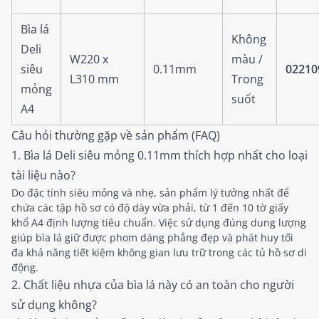
Bìa lá
Không
Deli
W220 x
màu /
siêu
0.11mm
02210
L310 mm
Trong
mỏng
suốt
A4
Câu hỏi thường gặp về sản phẩm (FAQ)
1. Bìa lá Deli siêu mỏng 0.11mm thích hợp nhất cho loại
tài liệu nào?
Do đặc tính siêu mỏng và nhẹ, sản phẩm lý tưởng nhất để
chứa các tập hồ sơ có độ dày vừa phải, từ 1 đến 10 tờ giấy
khổ A4 định lượng tiêu chuẩn. Việc sử dụng đúng dung lượng
giúp bìa lá giữ được phom dáng phẳng đẹp và phát huy tối
đa khả năng tiết kiệm không gian lưu trữ trong các tủ hồ sơ di
động.
2. Chất liệu nhựa của bìa lá này có an toàn cho người
sử dụng không?