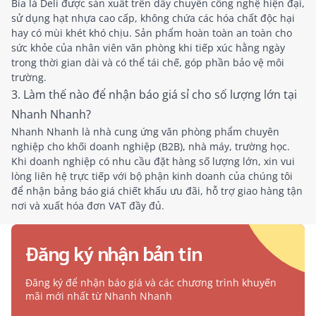
Bìa lá Deli được sản xuất trên dây chuyền công nghệ hiện đại,
sử dụng hạt nhựa cao cấp, không chứa các hóa chất độc hại
hay có mùi khét khó chịu. Sản phẩm hoàn toàn an toàn cho
sức khỏe của nhân viên văn phòng khi tiếp xúc hằng ngày
trong thời gian dài và có thể tái chế, góp phần bảo vệ môi
trường.
3. Làm thế nào để nhận báo giá sỉ cho số lượng lớn tại
Nhanh Nhanh?
Nhanh Nhanh là nhà cung ứng văn phòng phẩm chuyên
nghiệp cho khối doanh nghiệp (B2B), nhà máy, trường học.
Khi doanh nghiệp có nhu cầu đặt hàng số lượng lớn, xin vui
lòng liên hệ trực tiếp với bộ phận kinh doanh của chúng tôi
để nhận bảng báo giá chiết khấu ưu đãi, hỗ trợ giao hàng tận
nơi và xuất hóa đơn VAT đầy đủ.
Đăng ký nhận bản tin
Đăng ký để nhận báo giá và các chương trình khuyến
mãi mới nhất từ Nhanh Nhanh